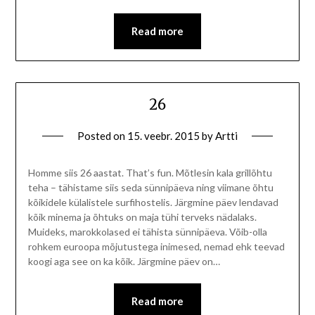
Read more
26
Posted on
15. veebr. 2015
by
Artti
Homme siis 26 aastat. That’s fun. Mõtlesin kala grillõhtu
teha – tähistame siis seda sünnipäeva ning viimane õhtu
kõikidele külalistele surfihostelis. Järgmine päev lendavad
kõik minema ja õhtuks on maja tühi terveks nädalaks.
Muideks, marokkolased ei tähista sünnipäeva. Võib-olla
rohkem euroopa mõjutustega inimesed, nemad ehk teevad
koogi aga see on ka kõik. Järgmine päev on…
Read more