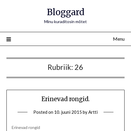
Bloggard
Minu kuraditosin mõtet
Menu
Rubriik:
26
Erinevad rongid.
Posted on
10. juuni 2015
by
Artti
Erinevad rongid