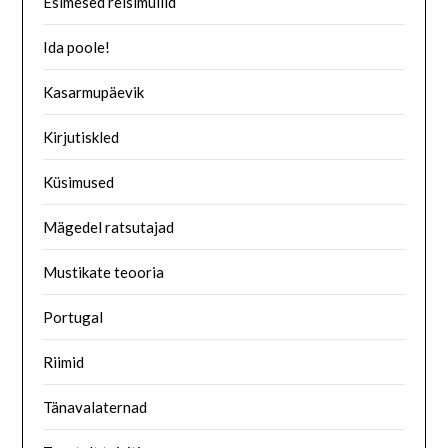
Esimesed reisimullid
Ida poole!
Kasarmupäevik
Kirjutiskled
Küsimused
Mägedel ratsutajad
Mustikate teooria
Portugal
Riimid
Tänavalaternad