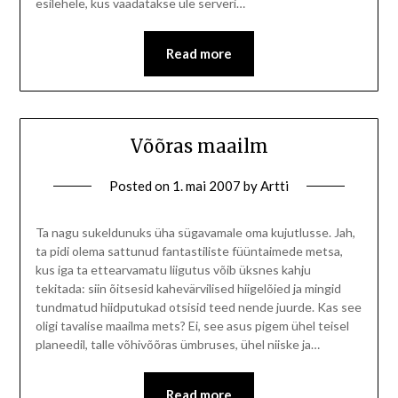
esilehele, kus vaadatakse üle serveri…
Read more
Võõras maailm
Posted on
1. mai 2007
by
Artti
Ta nagu sukeldunuks üha sügavamale oma kujutlusse. Jah,
ta pidi olema sattunud fantastiliste füüntaimede metsa,
kus iga ta ettearvamatu liigutus võib üksnes kahju
tekitada: siin õitsesid kahevärvilised hiigelõied ja mingid
tundmatud hiidputukad otsisid teed nende juurde. Kas see
oligi tavalise maailma mets? Ei, see asus pigem ühel teisel
planeedil, talle võhivõõras ümbruses, ühel niiske ja…
Read more