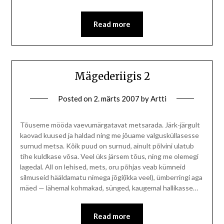
Read more
Mägederiigis 2
Posted on
2. märts 2007
by
Artti
Tõuseme mööda vaevumärgatavat metsarada. Järk-järgult
kaovad kuused ja haldad ning me jõuame valgusküllasesse
surnud metsa. Kõik puud on surnud, ainult põlvini ulatub
tihe kuldkase võsa. Veel üks järsem tõus, ning me olemegi
lagedal. All on lehised, mets, oru põhjas veab kümneid
silmuseid hääldamatu nimega jõgi(ikka veel), ümberringi aga
mäed — lähemal kohmakad, sünged, kaugemal hallikasse…
Read more