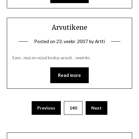
Arvutikene
Posted on
23. veebr. 2007
by
Artti
Eem . mul on nüüd kodus arvuti . :weirdo:
Read more
Previous
140
Next