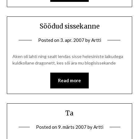
Söödud sissekanne
Posted on
3. apr. 2007
by
Artti
Aken oli lahti ning sealt lendas sisse helesiniste laikudega
kuldkollane dragonett, kes sõi ära mu blogisissekande
Read more
Ta
Posted on
9. märts 2007
by
Artti