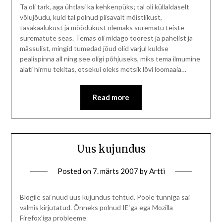
Ta oli tark, aga ühtlasi ka kehkenpüks; tal oli küllaldaselt
võlujõudu, kuid tal polnud piisavalt mõistlikust,
tasakaalukust ja mõõdukust olemaks surematu teiste
surematute seas. Temas oli midago toorest ja pahelist ja
mässulist, mingid tumedad jõud olid varjul kuldse
pealispinna all ning see oligi põhjuseks, miks tema ilmumine
alati hirmu tekitas, otsekui oleks metsik lõvi loomaaia…
Read more
Uus kujundus
Posted on
7. märts 2007
by
Artti
Blogile sai nüüd uus kujundus tehtud. Poole tunniga sai
valmis kirjutatud. Õnneks polnud IE‘ga ega Mozilla
Firefox’iga probleeme