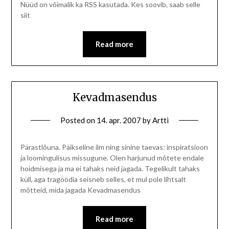
Nüüd on võimalik ka RSS kasutada. Kes soovib, saab selle
siit
Read more
Kevadmasendus
Posted on
14. apr. 2007
by
Artti
Pärastlõuna. Päikseline ilm ning sinine taevas: inspiratsioon
ja loomingulisus missugune. Olen harjunud mõtete endale
hoidmisega ja ma ei tahaks neid jagada. Tegelikult tahaks
küll, aga tragöödia seisneb selles, et mul pole lihtsalt
mõtteid, mida jagada Kevadmasendus
Read more