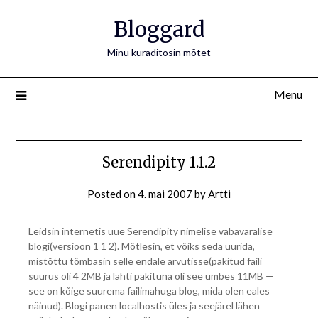
Bloggard
Minu kuraditosin mõtet
Menu
Serendipity 1.1.2
Posted on
4. mai 2007
by
Artti
Leidsin internetis uue Serendipity nimelise vabavaralise
blogi(versioon 1 1 2). Mõtlesin, et võiks seda uurida,
mistõttu tõmbasin selle endale arvutisse(pakitud faili
suurus oli 4 2MB ja lahti pakituna oli see umbes 11MB —
see on kõige suurema failimahuga blog, mida olen eales
näinud). Blogi panen localhostis üles ja seejärel lähen