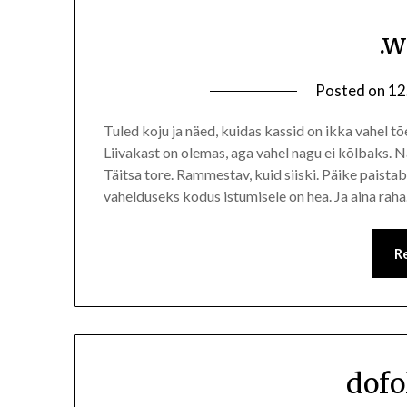
.
Posted on
12
Tuled koju ja näed, kuidas kassid on ikka vahel tõe
Liivakast on olemas, aga vahel nagu ei kõlbaks. Na
Täitsa tore. Rammestav, kuid siiski. Päike paistab
vahelduseks kodus istumisele on hea. Ja aina rah
R
dofo