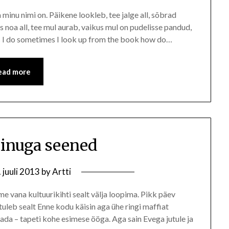
a minu nimi on. Päikene lookleb, tee jalge all, sõbrad
ks noa all, tee mul aurab, vaikus mul on pudelisse pandud,
eps I do sometimes I look up from the book how do…
ead more
inuga seened
. juuli 2013
by
Artti
me vana kultuurikihti sealt välja loopima. Pikk päev
tuleb sealt Enne kodu käisin aga ühe ringi maffiat
ada – tapeti kohe esimese ööga. Aga sain Evega jutule ja