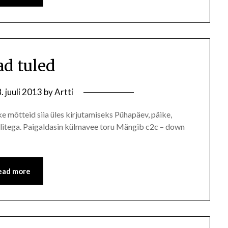
d tuled
. juuli 2013
by
Artti
ke mõtteid siia üles kirjutamiseks Pühapäev, päike,
tulitega. Paigaldasin külmavee toru Mängib c2c – down
ead more