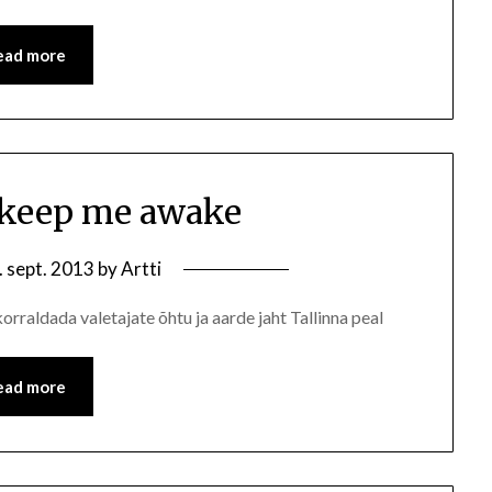
ead more
 keep me awake
. sept. 2013
by
Artti
orraldada valetajate õhtu ja aarde jaht Tallinna peal
ead more