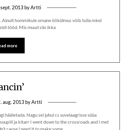
 sept. 2013
by
Artti
da. Ainult hommikule omane öökülmus võib tulla mind
eidi tööd. Mis muud siin ikka
ead more
ancin’
. aug. 2013
by
Artti
ugi hääletada. Nagu sel juhul cs suvelaagrisse süüa
uupill ja kitarr I went down to the crossroads and I met
dn’t cause I need it to make some…