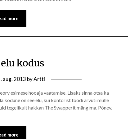
ead more
elu kodus
. aug. 2013
by
Artti
heory esimese hooaja vaatamise. Lisaks sinna otsa ka
kodune on see elu, kui kontorist toodi arvuti mulle
, kuid tegelikult hakkan The Swapperit mängima. Põnev.
ead more