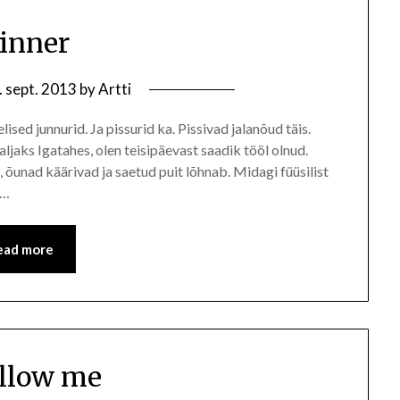
winner
. sept. 2013
by
Artti
lised junnurid. Ja pissurid ka. Pissivad jalanõud täis.
ljaks Igatahes, olen teisipäevast saadik tööl olnud.
, õunad käärivad ja saetud puit lõhnab. Midagi füüsilist
a…
ead more
llow me