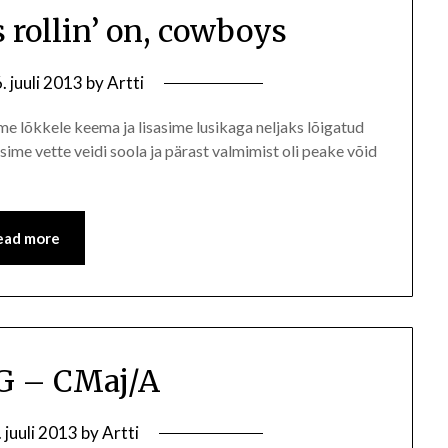
s rollin’ on, cowboys
. juuli 2013
by
Artti
me lõkkele keema ja lisasime lusikaga neljaks lõigatud
asime vette veidi soola ja pärast valmimist oli peake võid
ead more
G – CMaj/A
. juuli 2013
by
Artti