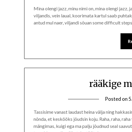
Mina olengi jazz, minu nimi on, mina olengi jazz, j
viljandis, vein laual, koorimata kartul saab puhta
antud mul naer, viljandi sõuan some difficult st
R
rääkige m
Posted on
5
Tassisime vanast laudast heina välja ning hakkasi
nõnda, et keskööks jõudsin koju. Raha, raha, raha 
mängimas, kuigi ega ma palju jõudnud seal saavut