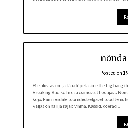
R
nõnda 
Posted on
19
Eile alustasime ja täna lõpetasime the big bang t
Breaking Bad kolm osa esimesest hooajast. Nõnda 
koju. Panin endale tööriided selga, et tööd teha
Väljas on hall ja sajab vihma. Kassid, koerad…
R