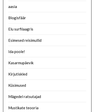
aasia
Blogisfäär
Elu surfilaagris
Esimesed reisimullid
Ida poole!
Kasarmupäevik
Kirjutiskled
Küsimused
Mägedel ratsutajad
Mustikate teooria