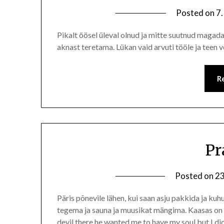
Posted on
7.
Pikalt öösel üleval olnud ja mitte suutnud maga
aknast teretama. Lükan vaid arvuti tööle ja teen v
R
Pr
Posted on
23
Päris põnevile lähen, kui saan asju pakkida ja kuh
tegema ja sauna ja muusikat mängima. Kaasas on s
devil there he wanted me to have my soul but I di