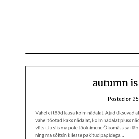
autumn is
Posted on
25
Vahel ei tööd lausa kolm nädalat. Ajud tiksuvad ak
vahel töötad kaks nädalat, kolm nädalat pluss nä
viitsi. Ju siis ma pole tööinimene Ökomäss sai läb
ning ma sõitsin kilesse pakitud papidega…