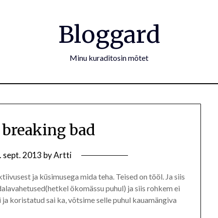
Bloggard
Minu kuraditosin mõtet
 breaking bad
. sept. 2013
by
Artti
tiivusest ja küsimusega mida teha. Teised on tööl. Ja siis
dalavahetused(hetkel ökomässu puhul) ja siis rohkem ei
i ja koristatud sai ka, võtsime selle puhul kauamängiva