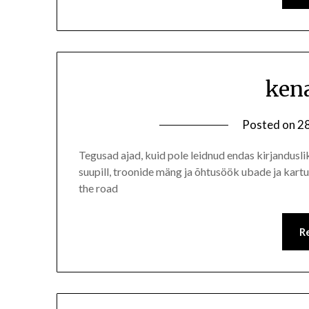
kena
Posted on
28
Tegusad ajad, kuid pole leidnud endas kirjandusli
suupill, troonide mäng ja õhtusöök ubade ja kar
the road
R