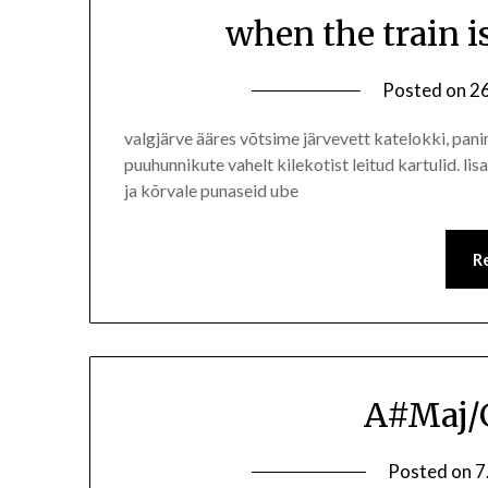
when the train i
Posted on
26
valgjärve ääres võtsime järvevett katelokki, pani
puuhunnikute vahelt kilekotist leitud kartulid. lis
ja kõrvale punaseid ube
R
A#Maj/
Posted on
7