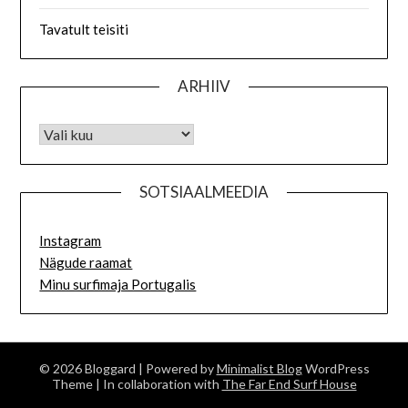
Tavatult teisiti
ARHIIV
SOTSIAALMEEDIA
Instagram
Nägude raamat
Minu surfimaja Portugalis
© 2026 Bloggard
| Powered by
Minimalist Blog
WordPress
Theme
| In collaboration with
The Far End Surf House