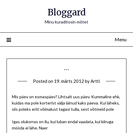
Bloggard
Minu kuraditosin mõtet
Menu
…
Posted on
19. märts 2012
by
Artti
Mis päev on esmaspäev? Lihtsalt uus päev. Kummaline ehk,
kuidas ma pole korterist välja läinud kaks päeva. Kui läheks,
siis poleks eriti võimalust tagasi tulla, sest võtmeid pole
Igas olukorras on ilu, kui luban endal vaadata, kui kiiruga
mööda ei lähe. Naer