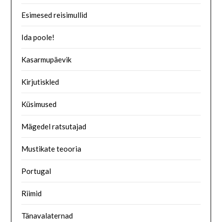
Esimesed reisimullid
Ida poole!
Kasarmupäevik
Kirjutiskled
Küsimused
Mägedel ratsutajad
Mustikate teooria
Portugal
Riimid
Tänavalaternad