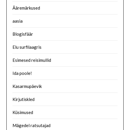
Ääremärkused
aasia
Blogisfäär
Elu surfilaagris
Esimesed reisimullid
Ida poole!
Kasarmupäevik
Kirjutiskled
Küsimused
Mägedel ratsutajad