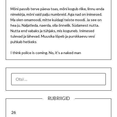
Mõni passib terve päeva toas, mõni kogub riike, linnu enda
nimekirja, mõni vaid palju numbreid. Aga nad on inimesed.
Ma olen omamoodi, mitte kuidagi teiste moodi. Ja see on
hea ju. Naljatleda, naerda, olla õnnelik. Südamest nutta.
Nutta end vabaks ja tühjaks, mis koguneb. Inimesed
tulevad ja lähevad. Muusika lõpeb ja purskkaevu vesi
puhkab hetkeks
I think police is coming. No, it’s a naked man
RUBRIIGID
26