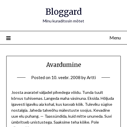
Bloggard
Minu kuraditosin mõtet
Menu
Avardumine
Posted on
10. veebr. 2008
by
Artti
Joosta avaratel väljadel pilvedega võidu. Tunda tuult
kõrvus tuhisemas. Langeda maha väsinuna. Eksida. Hõljuda
igavesti igaviku aia kohal, kus kasvab kõik. Tuleviku sügise
nostalgia. Jaheda talveõhu mälestuste soojus. Kevadine
uue elu puhang. — Taassündida, kuid mitte ununeda. Suvi
ümbritseb unistustega. Saaksime teha kõike. Pole