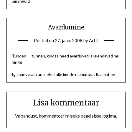
piiranguid
Avardumine
Posted on
27. jaan. 2008
by
Artti
Tunded — tunnen, kuidas need avarduvad ja laiendavad mu
hinge
Iga päev avan uue lehekülje imede raamatust. Raamat on
Lisa kommentaar
Vabandust, kommenteerimiseks pead
sisse logima
.