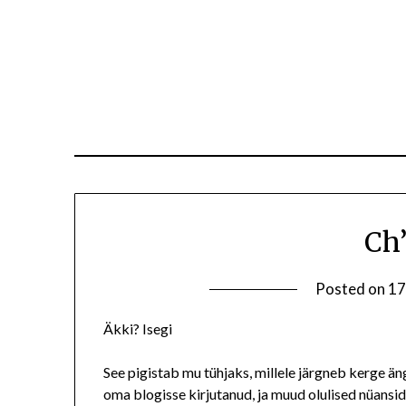
Ch’
Posted on
17
Äkki? Isegi
See pigistab mu tühjaks, millele järgneb kerge ä
oma blogisse kirjutanud, ja muud olulised nüansi