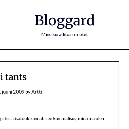
Bloggard
Minu kuraditosin mõtet
i tants
. juuni 2009
by
Artti
ngistus. Lisatõuke annab see kummalisus, mida ma olen
d