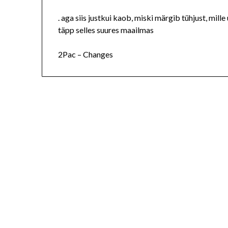
. aga siis justkui kaob, miski märgib tühjust, mill
täpp selles suures maailmas
2Pac – Changes