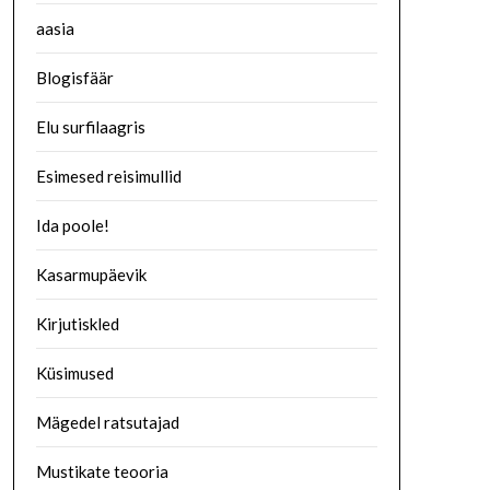
aasia
Blogisfäär
Elu surfilaagris
Esimesed reisimullid
Ida poole!
Kasarmupäevik
Kirjutiskled
Küsimused
Mägedel ratsutajad
Mustikate teooria