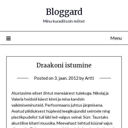
Bloggard
Minu kuraditosin mõtet
Menu
Draakoni istumine
Posted on
3. jaan. 2012
by
Artti
Alustasime eilset õhtut mereäärest tulekuga. Nikolaj ja
Valeria hoidsid käest kinni ja mina kandsin
vaikimiseminuteid. Perfoormaans juhtus järgmisena.
Avatud pliidiuksest hüplesid leegikujundid seintele ning
plastikpudelist tuli läbi led-valgus seinal. Sürr. Taustaks
akustilise kitarri muusika. Meevahast tehtud küünal vajus