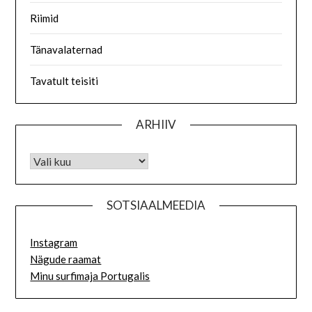
Riimid
Tänavalaternad
Tavatult teisiti
ARHIIV
SOTSIAALMEEDIA
Instagram
Nägude raamat
Minu surfimaja Portugalis