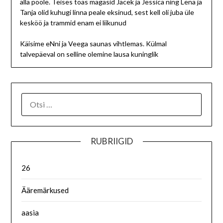
alla poole. Teises toas magasid Jacek ja Jessica ning Lena ja
Tanja olid kuhugi linna peale eksinud, sest kell oli juba üle
kesköö ja trammid enam ei liikunud
Käisime eNni ja Veega saunas vihtlemas. Külmal
talvepäeval on selline olemine lausa kuninglik
RUBRIIGID
26
Ääremärkused
aasia