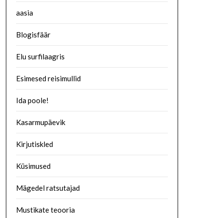
aasia
Blogisfäär
Elu surfilaagris
Esimesed reisimullid
Ida poole!
Kasarmupäevik
Kirjutiskled
Küsimused
Mägedel ratsutajad
Mustikate teooria