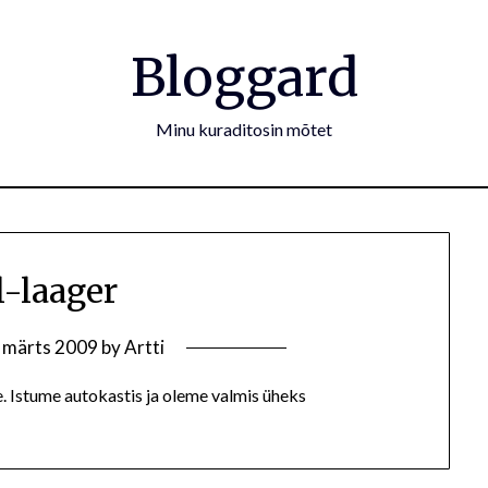
Bloggard
Minu kuraditosin mõtet
l-laager
. märts 2009
by
Artti
e. Istume autokastis ja oleme valmis üheks