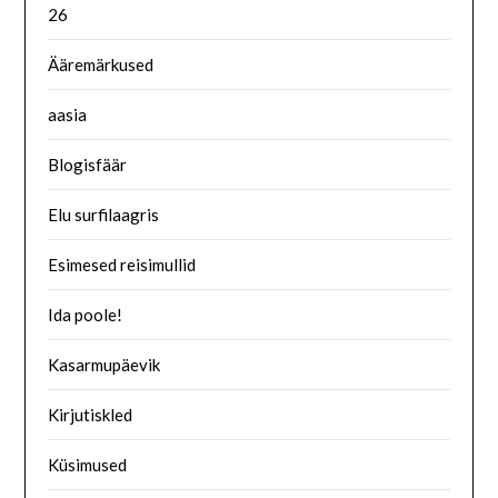
26
Ääremärkused
aasia
Blogisfäär
Elu surfilaagris
Esimesed reisimullid
Ida poole!
Kasarmupäevik
Kirjutiskled
Küsimused