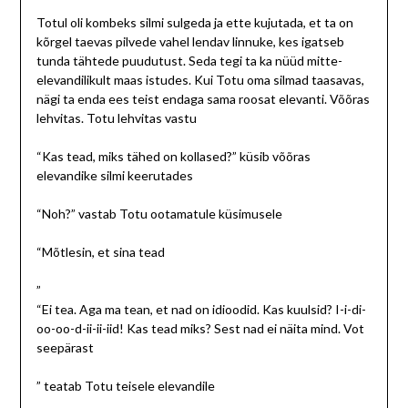
Totul oli kombeks silmi sulgeda ja ette kujutada, et ta on
kõrgel taevas pilvede vahel lendav linnuke, kes igatseb
tunda tähtede puudutust. Seda tegi ta ka nüüd mitte-
elevandilikult maas istudes. Kui Totu oma silmad taasavas,
nägi ta enda ees teist endaga sama roosat elevanti. Võõras
lehvitas. Totu lehvitas vastu
“Kas tead, miks tähed on kollased?” küsib võõras
elevandike silmi keerutades
“Noh?” vastab Totu ootamatule küsimusele
“Mõtlesin, et sina tead
”
“Ei tea. Aga ma tean, et nad on idioodid. Kas kuulsid? I-i-di-
oo-oo-d-ii-ii-iid! Kas tead miks? Sest nad ei näita mind. Vot
seepärast
” teatab Totu teisele elevandile