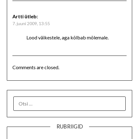
Artti
ütleb:
7. juuni 2009, 13:55
Lood väikestele, aga kõlbab mõlemale.
Comments are closed.
RUBRIIGID