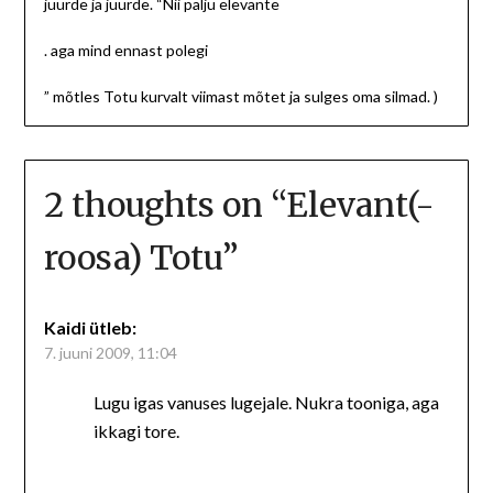
juurde ja juurde. “Nii palju elevante
. aga mind ennast polegi
” mõtles Totu kurvalt viimast mõtet ja sulges oma silmad. )
2 thoughts on “
Elevant(-
roosa) Totu
”
Kaidi
ütleb:
7. juuni 2009, 11:04
Lugu igas vanuses lugejale. Nukra tooniga, aga
ikkagi tore.