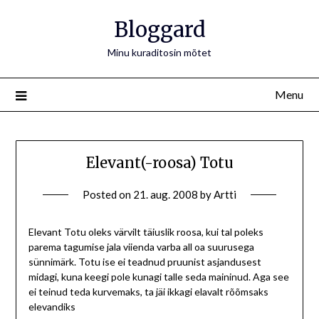
Bloggard
Minu kuraditosin mõtet
Menu
Elevant(-roosa) Totu
Posted on
21. aug. 2008
by
Artti
Elevant Totu oleks värvilt täiuslik roosa, kui tal poleks
parema tagumise jala viienda varba all oa suurusega
sünnimärk. Totu ise ei teadnud pruunist asjandusest
midagi, kuna keegi pole kunagi talle seda maininud. Aga see
ei teinud teda kurvemaks, ta jäi ikkagi elavalt rõõmsaks
elevandiks