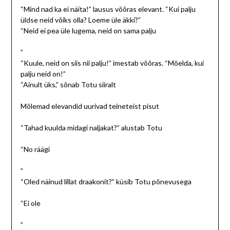
“Mind nad ka ei näita!” lausus võõras elevant. “Kui palju
üldse neid võiks olla? Loeme üle äkki?”
“Neid ei pea üle lugema, neid on sama palju
”
“Kuule, neid on siis nii palju!” imestab võõras. “Mõelda, kui
palju neid on!”
“Ainult üks,” sõnab Totu siiralt
Mõlemad elevandid uurivad teineteist pisut
“Tahad kuulda midagi naljakat?” alustab Totu
“No räägi
”
“Oled näinud lillat draakonit?” küsib Totu põnevusega
“Ei ole
”