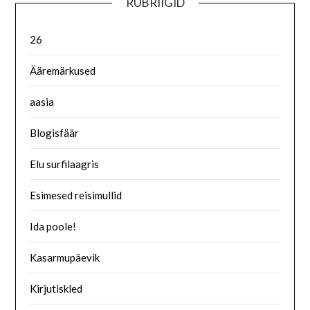
RUBRIIGID
26
Ääremärkused
aasia
Blogisfäär
Elu surfilaagris
Esimesed reisimullid
Ida poole!
Kasarmupäevik
Kirjutiskled