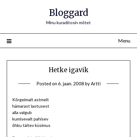
Bloggard
Minu kuraditosin mõtet
Menu
Hetke igavik
Posted on
6. jaan. 2008
by
Artti
Kõrgeimalt astmelt
hämarast laotusest
alla valgub
kumisevalt pahisev
õhku täitev küsimus