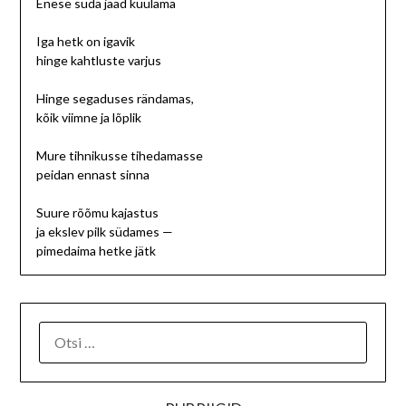
Enese süda jääd kuulama
Iga hetk on igavik
hinge kahtluste varjus
Hinge segaduses rändamas,
kõik viimne ja lõplik
Mure tihnikusse tihedamasse
peidan ennast sinna
Suure rõõmu kajastus
ja ekslev pilk südames —
pimedaima hetke jätk