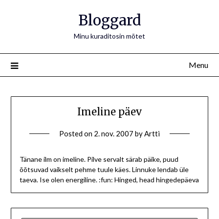
Bloggard
Minu kuraditosin mõtet
Menu
Imeline päev
Posted on
2. nov. 2007
by
Artti
Tänane ilm on imeline. Pilve servalt särab päike, puud
õõtsuvad vaikselt pehme tuule käes. Linnuke lendab üle
taeva. Ise olen energiline. :fun: Hinged, head hingedepäeva