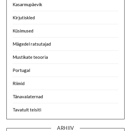
Kasarmupäevik
Kirjutiskled
Küsimused
Mägedel ratsutajad
Mustikate teooria
Portugal
Riimid
Tänavalaternad
Tavatult teisiti
ARHIIV