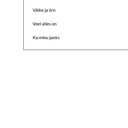
Väike ja õrn
Veel alles on
Ka minu jaoks