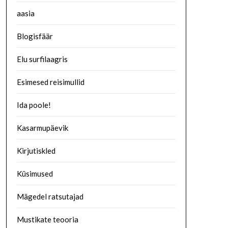
aasia
Blogisfäär
Elu surfilaagris
Esimesed reisimullid
Ida poole!
Kasarmupäevik
Kirjutiskled
Küsimused
Mägedel ratsutajad
Mustikate teooria