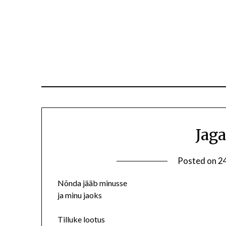
Jag
Posted on
24
Nõnda jääb minusse
ja minu jaoks
Tilluke lootus