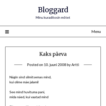
Bloggard
Minu kuraditosin mõtet
Menu
Kaks päeva
Posted on
10. juuni 2008
by
Artti
Nägin sind silmitsemas mind,
kui olime mäe jalamil
See mind huvituma pani,
mida näed, kui vaatad mind