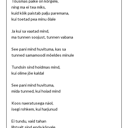
Tõusmas päike on kõrgele,
ning ma ei tea miks,
kuid kõik paistab palju paremana,
kui toetad pea minu õlale
Ja kui sa vaatad mind,
ma tunnen soojust, tunnen vabana
See pani mind huvituma, kas sa
tunned samamoodi mõeldes minule
Tundsin sind hoidmas mind,
kui olime jõe kaldal
See pani mind huvituma,
mida tunned, kui hoiad mind
Koos naeratusega näol,
isegi rohkem, kui harjunud
Ei tundu, vaid tahan
lihtsalt sind enda kõrvale