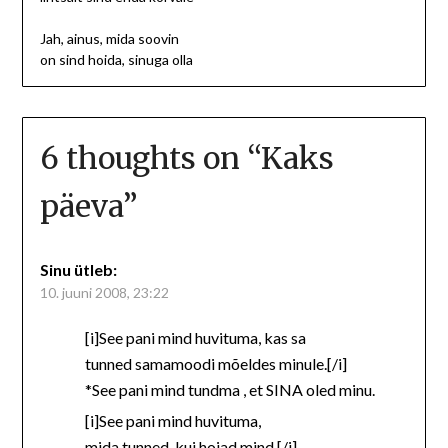
Jah, ainus, mida soovin
on sind hoida, sinuga olla
6 thoughts on “
Kaks
päeva
”
Sinu
ütleb:
10. juuni 2008, 23:22
[i]See pani mind huvituma, kas sa
tunned samamoodi mõeldes minule.[/i]
*See pani mind tundma , et SINA oled minu.
[i]See pani mind huvituma,
mida tunned, kui hoiad mind.[/i]