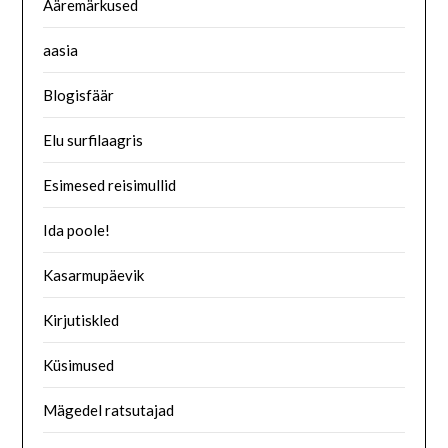
Ääremärkused
aasia
Blogisfäär
Elu surfilaagris
Esimesed reisimullid
Ida poole!
Kasarmupäevik
Kirjutiskled
Küsimused
Mägedel ratsutajad