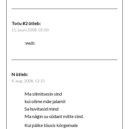
Totu #2
ütleb:
11. juuni 2008, 01:00
:wub:
N
ütleb:
4. aug. 2008, 12:21
Ma silmitsesin sind
kui olime mäe jalamil
Sa huvitasid mind
Ma nägin su südant mitte sind.
Kui päike tõusis kõrgemale