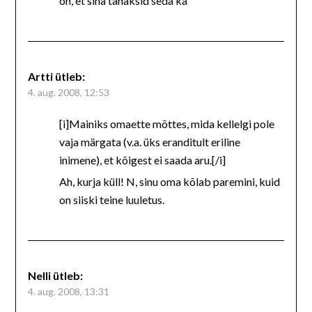
on, et sina tahaksid seda ka
Artti
ütleb:
4. aug. 2008, 12:53
[i]Mainiks omaette mõttes, mida kellelgi pole
vaja märgata (v.a. üks eranditult eriline
inimene), et kõigest ei saada aru.[/i]
Ah, kurja küll! N, sinu oma kõlab paremini, kuid
on siiski teine luuletus.
Nelli
ütleb:
4. aug. 2008, 13:31