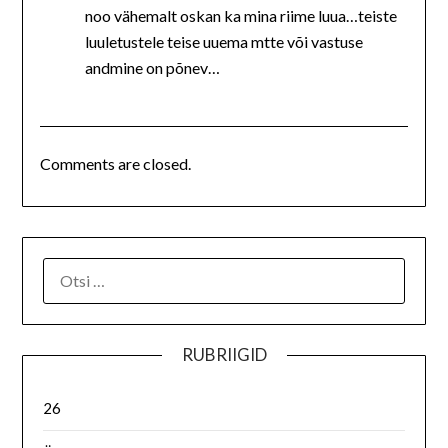
noo vähemalt oskan ka mina riime luua…teiste
luuletustele teise uuema mtte või vastuse
andmine on põnev…
Comments are closed.
RUBRIIGID
26