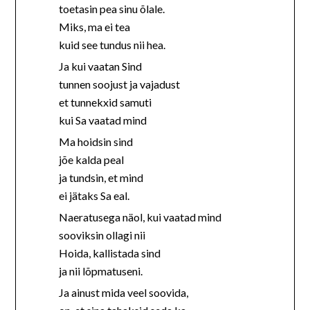
toetasin pea sinu õlale.
Miks, ma ei tea
kuid see tundus nii hea.
Ja kui vaatan Sind
tunnen soojust ja vajadust
et tunnekxid samuti
kui Sa vaatad mind
Ma hoidsin sind
jõe kalda peal
ja tundsin, et mind
ei jätaks Sa eal.
Naeratusega näol, kui vaatad mind
sooviksin ollagi nii
Hoida, kallistada sind
ja nii lõpmatuseni.
Ja ainust mida veel soovida,