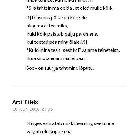
*Siis tahtsin ma öelda , et oled mulle kõik.
[i]Tõusmas päike on kõrgele,
ning ma ei tea miks,
kuid kõik paistab palju paremana,
kui toetad pea minu õlale.[/i]
*Kuid mina tean , sest ME vajame teineteist .
Ilma sinuta enam iiial ei saa.
Soov on suur ja tahtmine lõputu.
Artti
ütleb:
10. juuni 2008, 23:36
Hinges vähratab miski hea ning see tunne
valgub üle kogu keha.