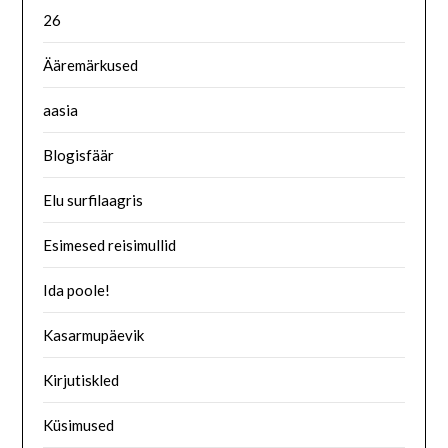
26
Ääremärkused
aasia
Blogisfäär
Elu surfilaagris
Esimesed reisimullid
Ida poole!
Kasarmupäevik
Kirjutiskled
Küsimused