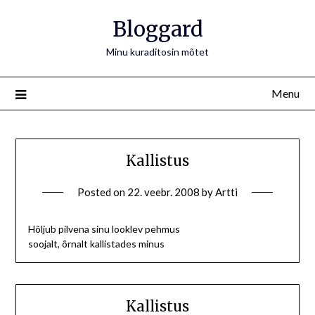
Bloggard
Minu kuraditosin mõtet
Menu
Kallistus
Posted on
22. veebr. 2008
by
Artti
Hõljub pilvena sinu looklev pehmus
soojalt, õrnalt kallistades minus
Kallistus