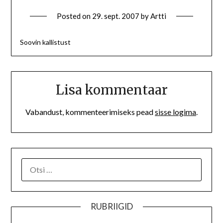
Posted on
29. sept. 2007
by
Artti
Soovin kallistust
Lisa kommentaar
Vabandust, kommenteerimiseks pead
sisse logima
.
RUBRIIGID