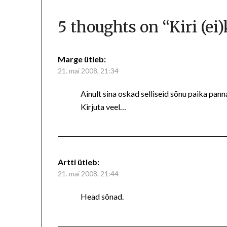
5 thoughts on “
Kiri (ei
Marge
ütleb:
21. mai 2008, 21:34
Ainult sina oskad selliseid sõnu paika pan
Kirjuta veel…
Artti
ütleb:
21. mai 2008, 21:44
Head sõnad.