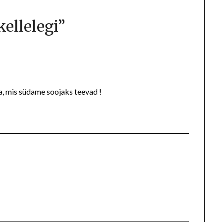
)kellelegi
”
na, mis südame soojaks teevad !