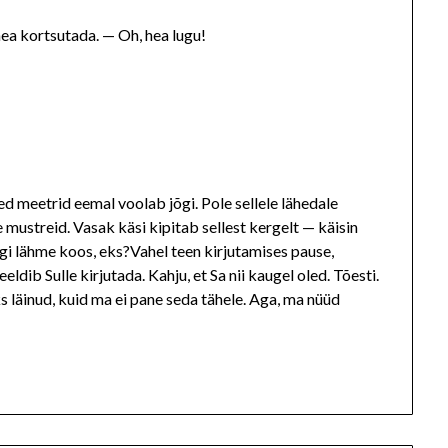
 hea kortsutada. — Oh, hea lugu!
d meetrid eemal voolab jõgi. Pole sellele lähedale
e mustreid. Vasak käsi kipitab sellest kergelt — käisin
gi lähme koos, eks?Vahel teen kirjutamises pause,
dib Sulle kirjutada. Kahju, et Sa nii kaugel oled. Tõesti.
s läinud, kuid ma ei pane seda tähele. Aga, ma nüüd