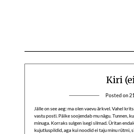
Kiri (e
Posted on
2
Jälle on see aeg: ma olen vaevu ärkvel. Vahel kri
vastu posti. Päike soojendab mu nägu. Tunnen, kui
minuga. Korraks sulgen isegi silmad. Üritan enda
kujutluspildid, aga kui noodid ei taju minu rütmi, s