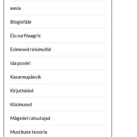
aasia
Blogisfäär
Elu surfilaagris
Esimesed reisimullid
Ida poole!
Kasarmupäevik
Kirjutiskled
Küsimused
Mägedel ratsutajad
Mustikate teooria