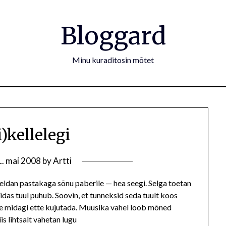
Bloggard
Minu kuraditosin mõtet
i)kellelegi
1. mai 2008
by
Artti
tseldan pastakaga sõnu paberile — hea seegi. Selga toetan
das tuul puhub. Soovin, et tunneksid seda tuult koos
le midagi ette kujutada. Muusika vahel loob mõned
iis lihtsalt vahetan lugu