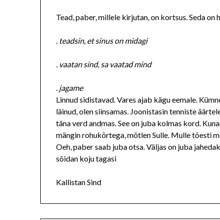
Tead, paber, millele kirjutan, on kortsus. Seda on
. teadsin, et sinus on midagi
. vaatan sind, sa vaatad mind
. jagame
Linnud sidistavad. Vares ajab kägu eemale. Kümne
läinud, olen siinsamas. Joonistasin tenniste äärtel
täna verd andmas. See on juba kolmas kord. Kuna
mängin rohukõrtega, mõtlen Sulle. Mulle tõesti meel
Oeh, paber saab juba otsa. Väljas on juba jahedak
sõidan koju tagasi
Kallistan Sind