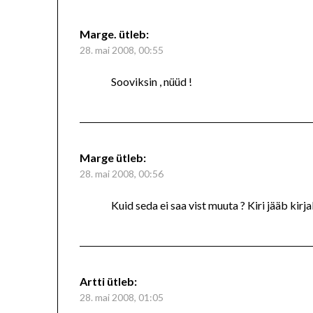
Marge.
ütleb:
28. mai 2008, 00:55
Sooviksin , nüüd !
Marge
ütleb:
28. mai 2008, 00:56
Kuid seda ei saa vist muuta ? Kiri jääb kirj
Artti
ütleb:
28. mai 2008, 01:05