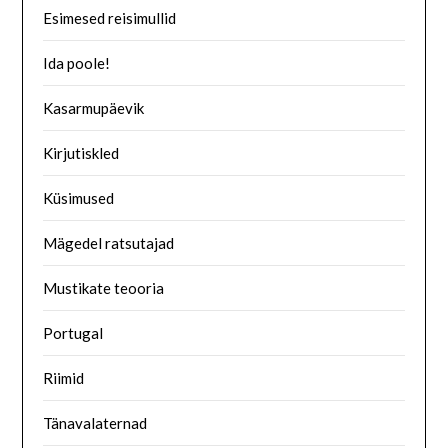
Esimesed reisimullid
Ida poole!
Kasarmupäevik
Kirjutiskled
Küsimused
Mägedel ratsutajad
Mustikate teooria
Portugal
Riimid
Tänavalaternad