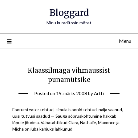
Bloggard
Minu kuraditosin mõtet
Menu
Klaassilmaga vihmaussist
punamütsike
Posted on
19. märts 2008
by
Artti
Foorumteater tehtud, simulatsoonid tehtud, nalja saanud,
uusi tutvusi saadud — Sauga sõpruskohtumine hakkab
lõpule jõudma. Vabatahtlikud Clara, Nathalie, Maxonce ja
Micha on juba kahjuks lahkunud