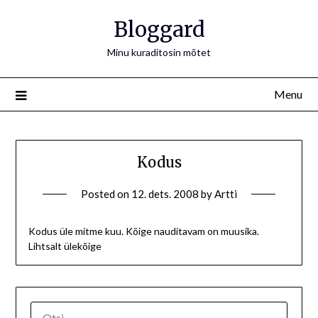
Bloggard
Minu kuraditosin mõtet
Menu
Kodus
Posted on
12. dets. 2008
by
Artti
Kodus üle mitme kuu. Kõige nauditavam on muusika.
Lihtsalt ülekõige