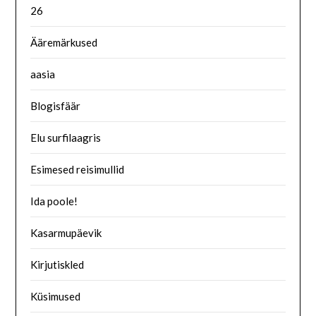
26
Ääremärkused
aasia
Blogisfäär
Elu surfilaagris
Esimesed reisimullid
Ida poole!
Kasarmupäevik
Kirjutiskled
Küsimused