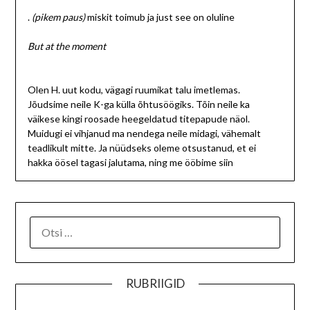
.
(pikem paus)
miskit toimub ja just see on oluline
But at the moment
Olen H. uut kodu, vägagi ruumikat talu imetlemas.
Jõudsime neile K-ga külla õhtusöögiks. Tõin neile ka
väikese kingi roosade heegeldatud titepapude näol.
Muidugi ei vihjanud ma nendega neile midagi, vähemalt
teadlikult mitte. Ja nüüdseks oleme otsustanud, et ei
hakka öösel tagasi jalutama, ning me ööbime siin
RUBRIIGID