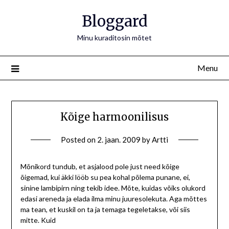
Bloggard
Minu kuraditosin mõtet
Menu
Kõige harmoonilisus
Posted on
2. jaan. 2009
by
Artti
Mõnikord tundub, et asjalood pole just need kõige
õigemad, kui äkki lööb su pea kohal põlema punane, ei,
sinine lambipirn ning tekib idee. Mõte, kuidas võiks olukord
edasi areneda ja elada ilma minu juuresolekuta. Aga mõttes
ma tean, et kuskil on ta ja temaga tegeletakse, või siis
mitte. Kuid