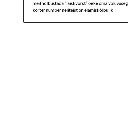
meil hõlbustada “laiskvorst” õeke oma võluvusega
korter number neliteist on elamiskõlbulik