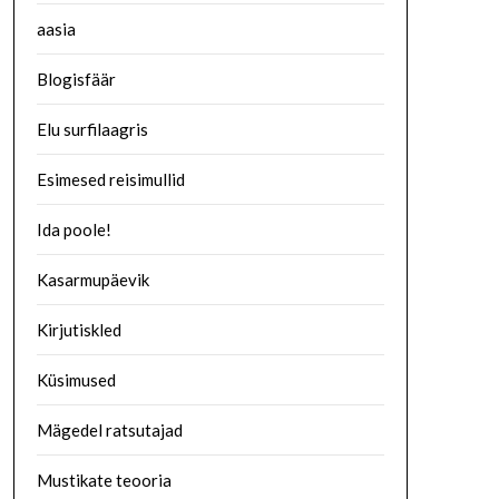
aasia
Blogisfäär
Elu surfilaagris
Esimesed reisimullid
Ida poole!
Kasarmupäevik
Kirjutiskled
Küsimused
Mägedel ratsutajad
Mustikate teooria