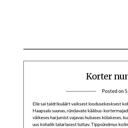
Korter nu
Posted on
5
Eile sai taldrikuäärt vaiksest loodusekesksest 
Haapsalu suunas, ründavate kääbus-kortermajade 
väikeses harjumist vajavas hubases külakeses, ku
uus kohalik tatarlasest tuttav. Tippsündmus kolimi