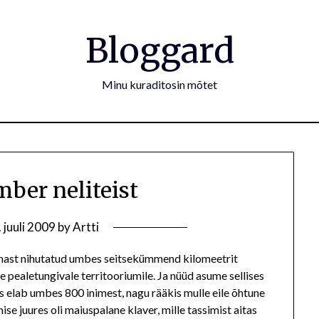
Bloggard
Minu kuraditosin mõtet
mber neliteist
. juuli 2009
by
Artti
kohast nihutatud umbes seitsekümmend kilomeetrit
pealetungivale territooriumile. Ja nüüd asume sellises
s elab umbes 800 inimest, nagu rääkis mulle eile õhtune
se juures oli maiuspalane klaver, mille tassimist aitas