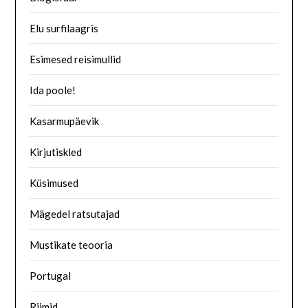
Elu surfilaagris
Esimesed reisimullid
Ida poole!
Kasarmupäevik
Kirjutiskled
Küsimused
Mägedel ratsutajad
Mustikate teooria
Portugal
Riimid