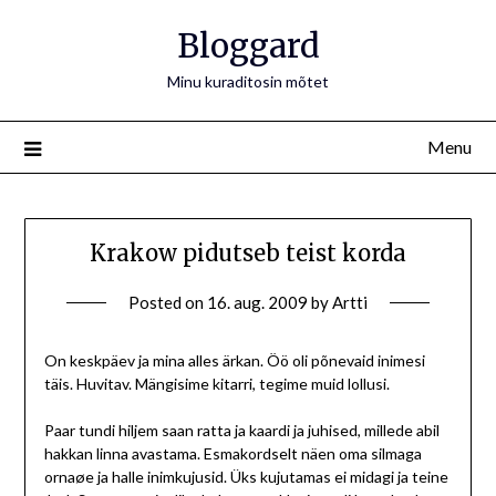
Bloggard
Minu kuraditosin mõtet
Menu
Krakow pidutseb teist korda
Posted on
16. aug. 2009
by
Artti
On keskpäev ja mina alles ärkan. Öö oli põnevaid inimesi
täis. Huvitav. Mängisime kitarri, tegime muid lollusi.
Paar tundi hiljem saan ratta ja kaardi ja juhised, millede abil
hakkan linna avastama. Esmakordselt näen oma silmaga
ornaøe ja halle inimkujusid. Üks kujutamas ei midagi ja teine