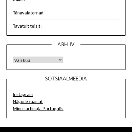
Tänavalaternad
Tavatult teisiti
ARHIIV
SOTSIAALMEEDIA
Instagram
Nägude raamat
Minu surfimaja Portugalis