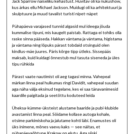
Jack Sparrow naiseliku kehastust. Huvitav oli ka nukushow,
kus ärkas ellu Michael Jackson. Muidugi oli ka arhitektuuri ja
skulptuure ja muud tavalist turisti nipet-näpet
Pühapäeva varajased tunnid algasid mul ideega jõuda
kummalise tipuni, mis kaugelt paistab. Rattaga ei tohiks olla
raske sinna pääseda. Hakkan väntama ja väntama, higistama
ja väntama ning lõpuks pärast tobdaid otsinguid olen
kindlus-mäe juures. Päris kõrge tipp ütleks. Sissepääs
maksab, kuid kuidagi õnnestub mul tasuta siseneda ja üles
tipu rühkida
Pärast vaate nautimist oli aeg tagasi minna. Vahepeal
märkan linna peal hulkumas ringi Davidit, vahepeal suudan
aga näha välja eksinud tegelane, kes ei saa tänavanimesid
kaardile paigitada ja seetõttu koduteed leida
Üheksa-kümme-üksteist alustame baaride ja pubi-klubide
avastamist linna peal. Sõidame kollase autoga kohale,
otsime parkimiskoha ja jalutame kohti läbi. Enamustes oli
üks inimene, mõnes vaevu kaks — see näitas, et
pühapäevaõhtune Krakow on elutu. Aga siiski