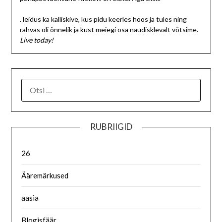
. leidus ka kalliskive, kus pidu keerles hoos ja tules ning
rahvas oli õnnelik ja kust meiegi osa naudisklevalt võtsime.
Live today!
RUBRIIGID
26
Ääremärkused
aasia
Blogisfäär