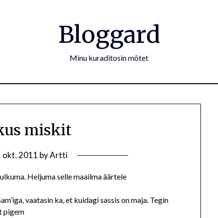
Bloggard
Minu kuraditosin mõtet
kus miskit
. okt. 2011
by
Artti
 hulkuma. Heljuma selle maailma äärtele
m’iga, vaatasin ka, et kuidagi sassis on maja. Tegin
st pigem