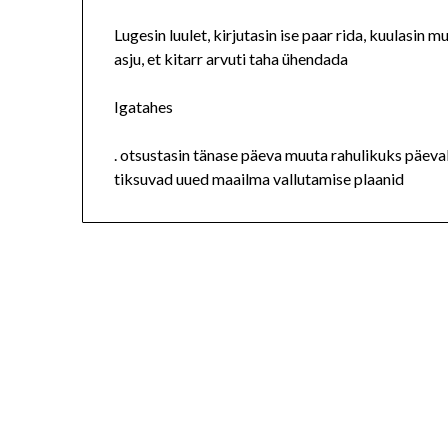
Lugesin luulet, kirjutasin ise paar rida, kuulasin mu
asju, et kitarr arvuti taha ühendada
Igatahes
. otsustasin tänase päeva muuta rahulikuks päevaks
tiksuvad uued maailma vallutamise plaanid