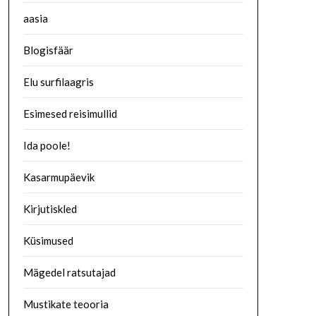
aasia
Blogisfäär
Elu surfilaagris
Esimesed reisimullid
Ida poole!
Kasarmupäevik
Kirjutiskled
Küsimused
Mägedel ratsutajad
Mustikate teooria