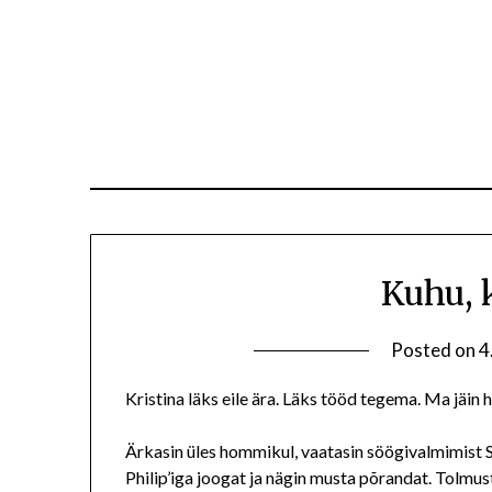
Kuhu, 
Posted on
4
Kristina läks eile ära. Läks tööd tegema. Ma jäin
Ärkasin üles hommikul, vaatasin söögivalmimist Sa
Philip’iga joogat ja nägin musta põrandat. Tolmu