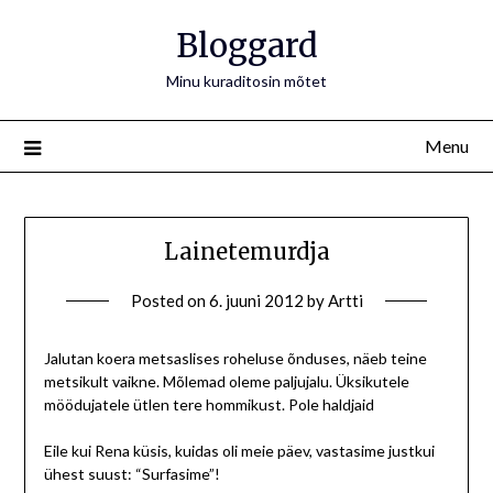
Bloggard
Minu kuraditosin mõtet
Menu
Lainetemurdja
Posted on
6. juuni 2012
by
Artti
Jalutan koera metsaslises roheluse õnduses, näeb teine
metsikult vaikne. Mõlemad oleme paljujalu. Üksikutele
möödujatele ütlen tere hommikust. Pole haldjaid
Eile kui Rena küsis, kuidas oli meie päev, vastasime justkui
ühest suust: “Surfasime”!