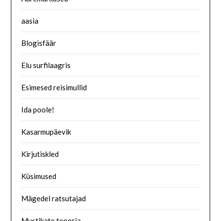
aasia
Blogisfäär
Elu surfilaagris
Esimesed reisimullid
Ida poole!
Kasarmupäevik
Kirjutiskled
Küsimused
Mägedel ratsutajad
Mustikate teooria