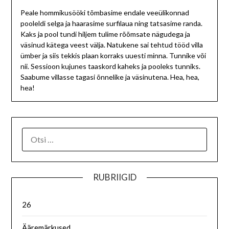
Peale hommikusööki tõmbasime endale veeülikonnad
pooleldi selga ja haarasime surfilaua ning tatsasime randa.
Kaks ja pool tundi hiljem tulime rõõmsate nägudega ja
väsinud kätega veest välja. Natukene sai tehtud tööd villa
ümber ja siis tekkis plaan korraks uuesti minna. Tunnike või
nii. Sessioon kujunes taaskord kaheks ja pooleks tunniks.
Saabume villasse tagasi õnnelike ja väsinutena. Hea, hea,
hea!
RUBRIIGID
26
Ääremärkused