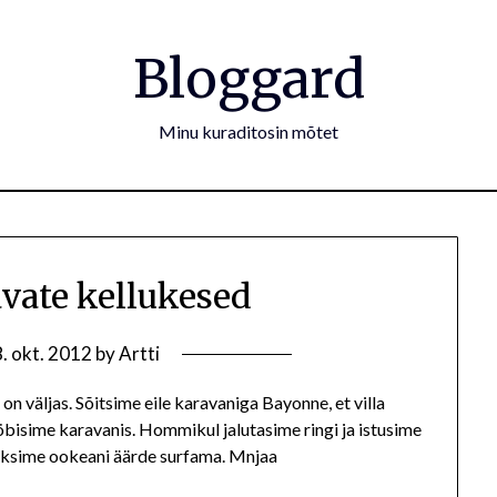
Bloggard
Minu kuraditosin mõtet
avate kellukesed
. okt. 2012
by
Artti
 on väljas. Sõitsime eile karavaniga Bayonne, et villa
a ööbisime karavanis. Hommikul jalutasime ringi ja istusime
s läksime ookeani äärde surfama. Mnjaa