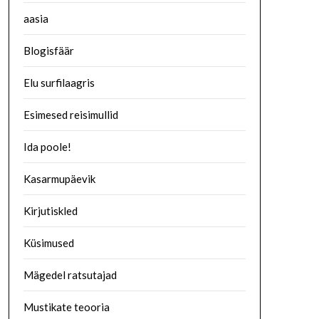
aasia
Blogisfäär
Elu surfilaagris
Esimesed reisimullid
Ida poole!
Kasarmupäevik
Kirjutiskled
Küsimused
Mägedel ratsutajad
Mustikate teooria