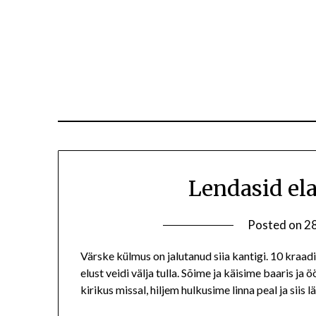
Lendasid el
Posted on
28
Värske külmus on jalutanud siia kantigi. 10 kraadi
elust veidi välja tulla. Sõime ja käisime baaris j
kirikus missal, hiljem hulkusime linna peal ja sii