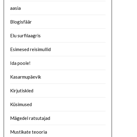
aasia
Blogisfäär
Elu surfilaagris
Esimesed reisimullid
Ida poole!
Kasarmupäevik
Kirjutiskled
Küsimused
Mägedel ratsutajad
Mustikate teooria