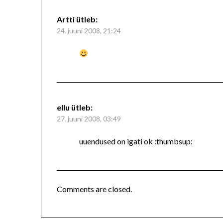
Artti
ütleb:
24. juuni 2008, 21:24
ellu
ütleb:
27. juuni 2008, 03:49
uuendused on igati ok :thumbsup:
Comments are closed.