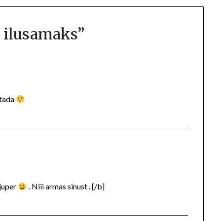
 ilusamaks
”
utada
sjuper
. Niii armas sinust . [/b]