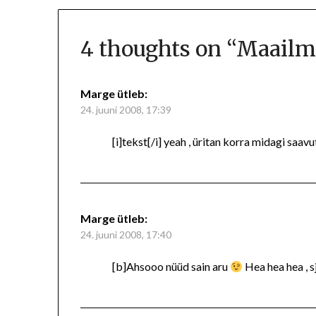
4 thoughts on “
Maailm
Marge
ütleb:
24. juuni 2008, 17:39
[i]tekst[/i] yeah , üritan korra midagi saav
Marge
ütleb:
24. juuni 2008, 17:40
[b]Ahsooo nüüd sain aru
Hea hea hea , 