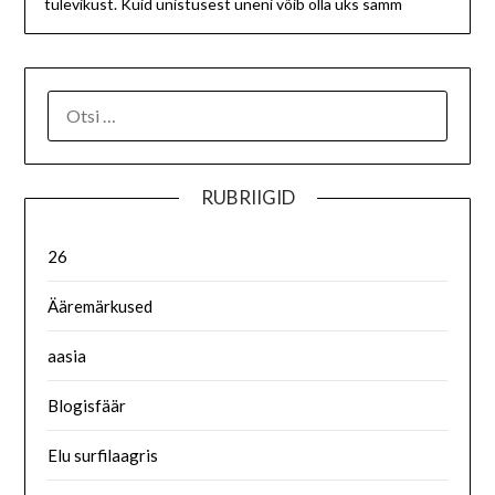
tulevikust. Kuid unistusest uneni võib olla üks samm
RUBRIIGID
26
Ääremärkused
aasia
Blogisfäär
Elu surfilaagris