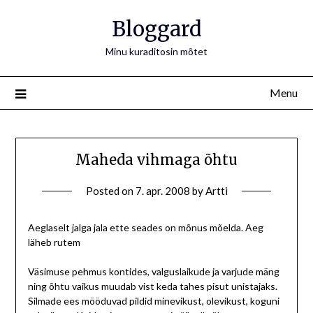
Bloggard
Minu kuraditosin mõtet
Menu
Maheda vihmaga õhtu
Posted on
7. apr. 2008
by
Artti
Aeglaselt jalga jala ette seades on mõnus mõelda. Aeg
läheb rutem
Väsimuse pehmus kontides, valguslaikude ja varjude mäng
ning õhtu vaikus muudab vist keda tahes pisut unistajaks.
Silmade ees mööduvad pildid minevikust, olevikust, koguni