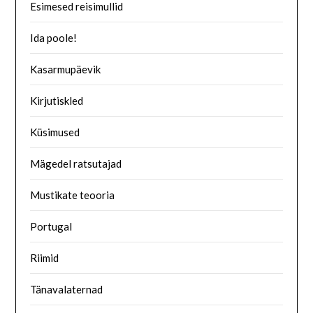
Esimesed reisimullid
Ida poole!
Kasarmupäevik
Kirjutiskled
Küsimused
Mägedel ratsutajad
Mustikate teooria
Portugal
Riimid
Tänavalaternad