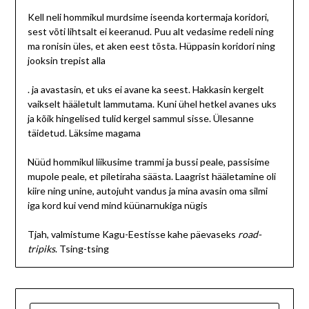
Kell neli hommikul murdsime iseenda kortermaja koridori,
sest võti lihtsalt ei keeranud. Puu alt vedasime redeli ning
ma ronisin üles, et aken eest tõsta. Hüppasin koridori ning
jooksin trepist alla
. ja avastasin, et uks ei avane ka seest. Hakkasin kergelt
vaikselt hääletult lammutama. Kuni ühel hetkel avanes uks
ja kõik hingelised tulid kergel sammul sisse. Ülesanne
täidetud. Läksime magama
Nüüd hommikul liikusime trammi ja bussi peale, passisime
mupole peale, et piletiraha säästa. Laagrist hääletamine oli
kiire ning unine, autojuht vandus ja mina avasin oma silmi
iga kord kui vend mind küünarnukiga nügis
Tjah, valmistume Kagu-Eestisse kahe päevaseks
road-
tripiks
. Tsing-tsing