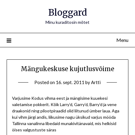
Bloggard
Minu kuraditosin mõtet
Menu
Mängukeskuse kujutlusvõime
Posted on
16. sept. 2011
by
Artti
Varjusime Kodus vihma eest ja mängisime kuuekesi
valetamise pokkerit. Kõik Larry’d, Garry’d, Barry’d ja vene
draakonid ning pilootpiraadid olid liitunud ümber laua. Aga
kui vihm järgi andis, liikusime nagu üksikud varjus mööda
Tallinna vanalinna libedaid munakivitänavaid, mis helkisid
öises valgustuste säras