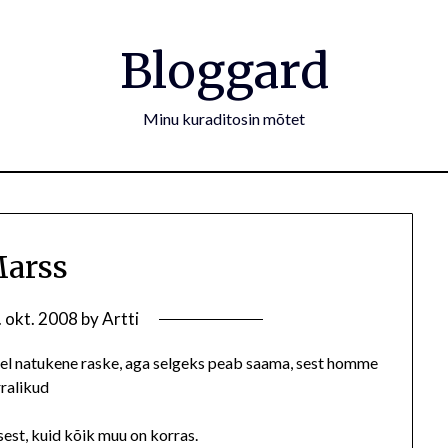
Bloggard
Minu kuraditosin mõtet
arss
. okt. 2008
by
Artti
eel natukene raske, aga selgeks peab saama, sest homme
rralikud
sest, kuid kõik muu on korras.