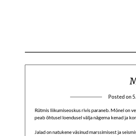
M
Posted on
5
Rütmis liikumiseoskus rivis paraneb. Mõnel on v
peab öhtusel loendusel välja nägema kenad ja ko
Jalad on natukene väsinud marssimisest ja seismi