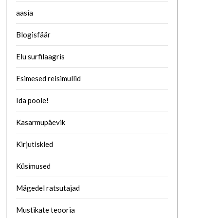
aasia
Blogisfäär
Elu surfilaagris
Esimesed reisimullid
Ida poole!
Kasarmupäevik
Kirjutiskled
Küsimused
Mägedel ratsutajad
Mustikate teooria