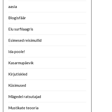
aasia
Blogisfäär
Elu surfilaagris
Esimesed reisimullid
Ida poole!
Kasarmupäevik
Kirjutiskled
Küsimused
Mägedel ratsutajad
Mustikate teooria