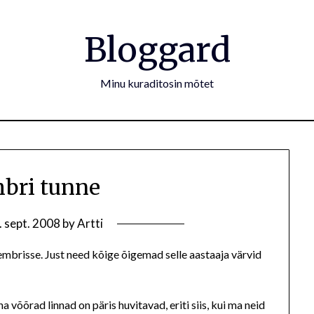
Bloggard
Minu kuraditosin mõtet
bri tunne
. sept. 2008
by
Artti
brisse. Just need kõige õigemad selle aastaaja värvid
võõrad linnad on päris huvitavad, eriti siis, kui ma neid