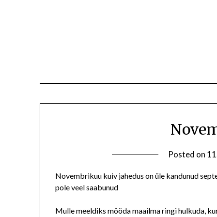
Novem
Posted on
11
Novembrikuu kuiv jahedus on üle kandunud septem
pole veel saabunud
Mulle meeldiks mööda maailma ringi hulkuda, kuna 