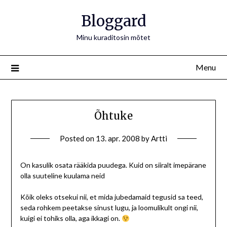
Bloggard
Minu kuraditosin mõtet
Menu
Õhtuke
Posted on
13. apr. 2008
by
Artti
On kasulik osata rääkida puudega. Kuid on siiralt imepärane
olla suuteline kuulama neid
Kõik oleks otsekui nii, et mida jubedamaid tegusid sa teed,
seda rohkem peetakse sinust lugu, ja loomulikult ongi nii,
kuigi ei tohiks olla, aga ikkagi on.