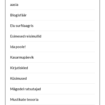
aasia
Blogisfäär
Elu surfilaagris
Esimesed reisimullid
Ida poole!
Kasarmupäevik
Kirjutiskled
Küsimused
Mägedel ratsutajad
Mustikate teooria