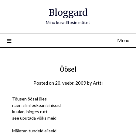
Bloggard
Minu kuraditosin mõtet
Menu
Öösel
Posted on
20. veebr. 2009
by
Artti
Tõusen öösel üles
näen silmi ookeanisiniseid
kuulan, hinges rutt
see uputada võiks meid
Mäletan tundeid eilseid