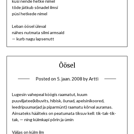
küsi nende hetke nimel
tõde jätkub sõnadel ilmsi
püsi hetkede nimel
Leban öösel üleval
nähes nutmata silmi armsaid
— kurb nagu lapsenutt
Öösel
Posted on
5. jaan. 2008
by
Artti
Lugesin vahepeal köögis raamatut, kuum
puuviljatee(kibuvits, hibisk, õunad, apelsinikoored,
leedripuumarjad ja piparmünt) raamatu kõrval auramas.
Ainsateks häälteks on peatumata tiksuv kell: tik-tak-tik-
tak, — ning külmkapi põrin ja ümin
Väljas on külm ilm