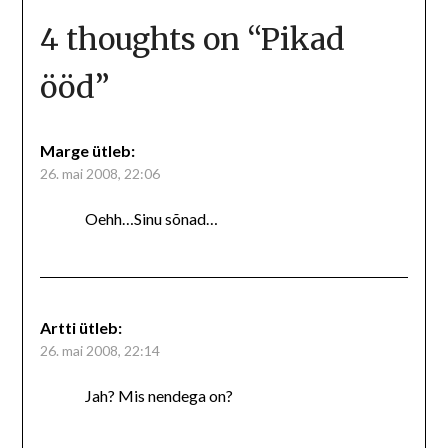
4 thoughts on “
Pikad
ööd
”
Marge
ütleb:
26. mai 2008, 22:06
Oehh…Sinu sõnad…
Artti
ütleb:
26. mai 2008, 22:14
Jah? Mis nendega on?