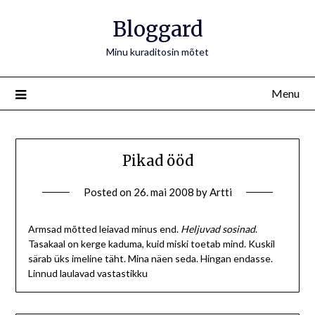
Bloggard
Minu kuraditosin mõtet
Menu
Pikad ööd
Posted on
26. mai 2008
by
Artti
Armsad mõtted leiavad minus end.
Heljuvad sosinad
.
Tasakaal on kerge kaduma, kuid miski toetab mind. Kuskil
särab üks imeline täht. Mina näen seda. Hingan endasse.
Linnud laulavad vastastikku