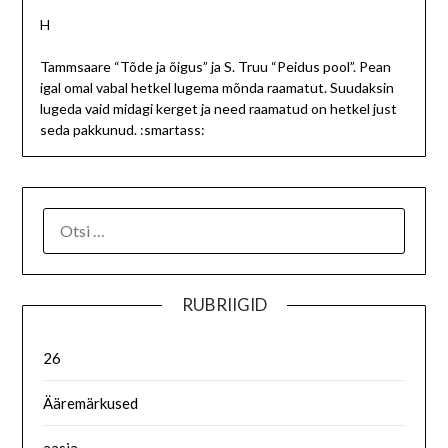
H
Tammsaare “Tõde ja õigus” ja S. Truu “Peidus pool”. Pean
igal omal vabal hetkel lugema mõnda raamatut. Suudaksin
lugeda vaid midagi kerget ja need raamatud on hetkel just
seda pakkunud. :smartass:
RUBRIIGID
26
Ääremärkused