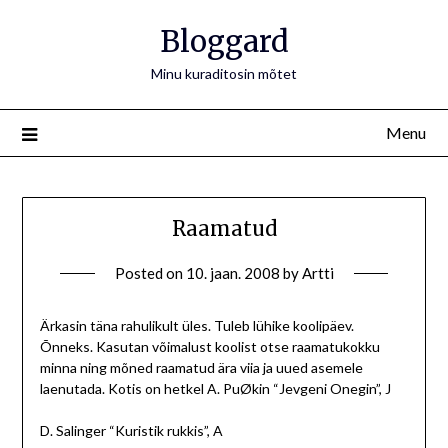
Bloggard
Minu kuraditosin mõtet
Menu
Raamatud
Posted on
10. jaan. 2008
by
Artti
Ärkasin täna rahulikult üles. Tuleb lühike koolipäev.
Õnneks. Kasutan võimalust koolist otse raamatukokku
minna ning mõned raamatud ära viia ja uued asemele
laenutada. Kotis on hetkel A. PuØkin “Jevgeni Onegin”, J
D. Salinger “Kuristik rukkis”, A