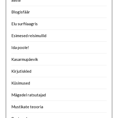
aasia
Blogisfäär
Elu surfilaagris
Esimesed reisimullid
Ida poole!
Kasarmupäevik
Kirjutiskled
Küsimused
Mägedel ratsutajad
Mustikate teooria