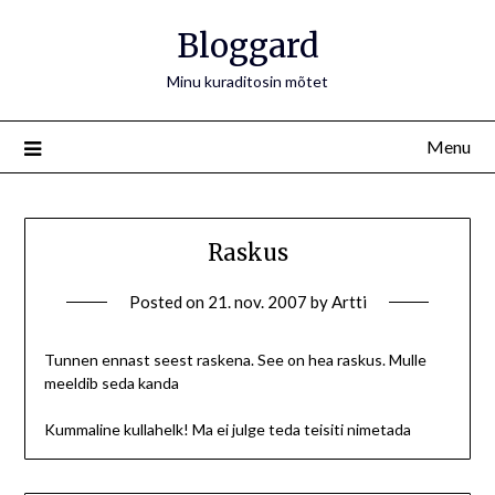
Bloggard
Minu kuraditosin mõtet
Menu
Raskus
Posted on
21. nov. 2007
by
Artti
Tunnen ennast seest raskena. See on hea raskus. Mulle
meeldib seda kanda
Kummaline kullahelk! Ma ei julge teda teisiti nimetada