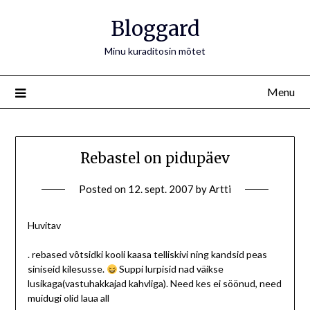
Bloggard
Minu kuraditosin mõtet
Menu
Rebastel on pidupäev
Posted on
12. sept. 2007
by
Artti
Huvitav
. rebased võtsidki kooli kaasa telliskivi ning kandsid peas
siniseid kilesusse.
Suppi lurpisid nad väikse
lusikaga(vastuhakkajad kahvliga). Need kes ei söönud, need
muidugi olid laua all