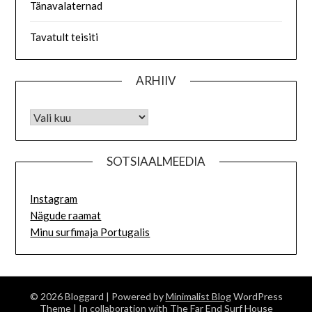
Tänavalaternad
Tavatult teisiti
ARHIIV
SOTSIAALMEEDIA
Instagram
Nägude raamat
Minu surfimaja Portugalis
© 2026 Bloggard
| Powered by
Minimalist Blog
WordPress
Theme
| In collaboration with
The Far End Surf House