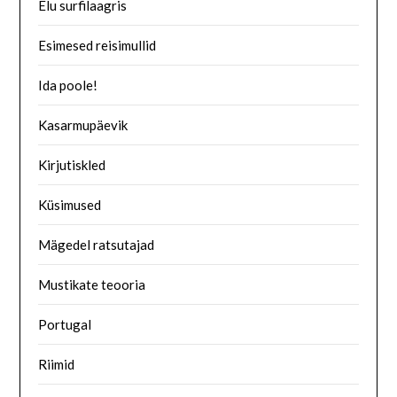
Elu surfilaagris
Esimesed reisimullid
Ida poole!
Kasarmupäevik
Kirjutiskled
Küsimused
Mägedel ratsutajad
Mustikate teooria
Portugal
Riimid