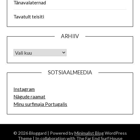
Tänavalaternad
Tavatult teisiti
ARHIIV
SOTSIAALMEEDIA
Instagram
Nägude raamat
Minu surfimaja Portugalis
© 2026 Bloggard
| Powered by
Minimalist Blog
WordPress
Theme
| In collaboration with
The Far End Surf House