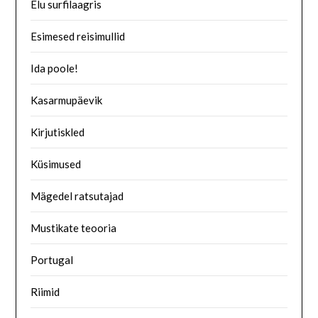
Elu surfilaagris
Esimesed reisimullid
Ida poole!
Kasarmupäevik
Kirjutiskled
Küsimused
Mägedel ratsutajad
Mustikate teooria
Portugal
Riimid