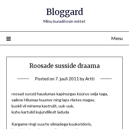
Bloggard
Minu kuraditosin mõtet
Menu
Roosade susside draama
Posted on
7. juuli 2011
by
Artti
roosad sussid haudumas kapinurgas küürus selja taga,
vaikne Hiiumaa huumor ning laps riietes magav,
kuskil vii minema kastrulit, uuk-uuk,
kuhu kartulid kujundlikult laduda
Kargame ringi suurte silmadega kuukoridoris,