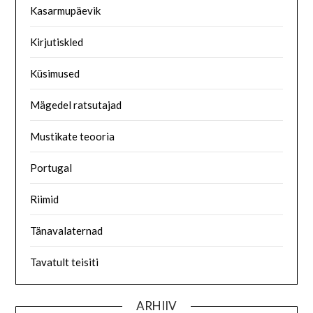
Kasarmupäevik
Kirjutiskled
Küsimused
Mägedel ratsutajad
Mustikate teooria
Portugal
Riimid
Tänavalaternad
Tavatult teisiti
ARHIIV