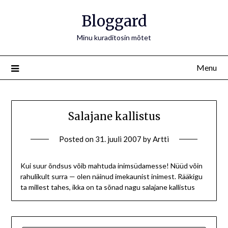
Bloggard
Minu kuraditosin mõtet
Menu
Salajane kallistus
Posted on
31. juuli 2007
by
Artti
Kui suur õndsus võib mahtuda inimsüdamesse! Nüüd võin
rahulikult surra — olen näinud imekaunist inimest. Rääkigu
ta millest tahes, ikka on ta sõnad nagu salajane kallistus