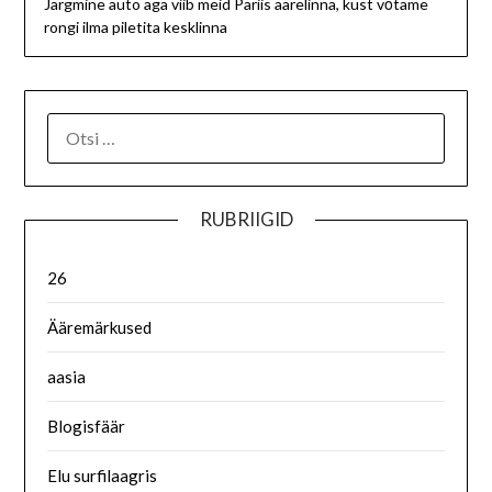
Järgmine auto aga viib meid Pariis äärelinna, kust vōtame
rongi ilma piletita kesklinna
RUBRIIGID
26
Ääremärkused
aasia
Blogisfäär
Elu surfilaagris