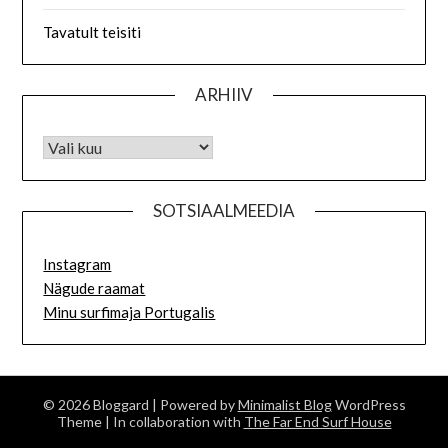
Tavatult teisiti
ARHIIV
SOTSIAALMEEDIA
Instagram
Nägude raamat
Minu surfimaja Portugalis
© 2026 Bloggard
| Powered by
Minimalist Blog
WordPress
Theme
| In collaboration with
The Far End Surf House