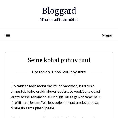
Bloggard
Minu kuraditosin mõtet
Menu
Seine kohal puhuv tuul
Posted on
3. nov. 2009
by
Artti
Öö tanklas loob meist väsimuse varemed, kuid siiski
ōnnestub kahe eraldi liikuva leedukate veokitega edasi
järgmisesse tanklasse suunduda, kus aga kohtame palju
ringi liikuva Jerome’iga, kes pole söönud üheksa päeva.
Mōtlesin sama plaani peale.