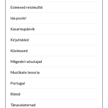
Esimesed reisimullid
Ida poole!
Kasarmupäevik
Kirjutiskled
Küsimused
Mägedel ratsutajad
Mustikate teooria
Portugal
Riimid
Tänavalaternad