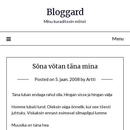
Bloggard
Minu kuraditosin mõtet
Menu
Sõna võtan täna mina
Posted on
5. jaan. 2008
by
Artti
Täna luban endaga rahul olla. Hingan sisse ja hingan välja
Homme lubati lund. Oleksin väga õnnelik, kui see tõesti
juhtuks. Viskaksin ennast esimesel silmapilgul lumme
Muusika on täna hea