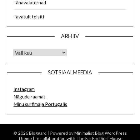
Tänavalaternad
Tavatult teisiti
ARHIIV
SOTSIAALMEEDIA
Instagram
Nägude raamat
Minu surfimaja Portugalis
© 2026 Bloggard
| Powered by
Minimalist Blog
WordPress
Theme
| In collaboration with
The Far End Surf House