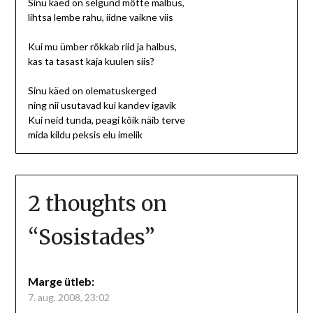
Sinu käed on selgund mõtte malbus,
lihtsa lembe rahu, iidne vaikne viis
Kui mu ümber rõkkab riid ja halbus,
kas ta tasast kaja kuulen siis?
Sinu käed on olematuskerged
ning nii usutavad kui kandev igavik
Kui neid tunda, peagi kõik näib terve
mida kildu peksis elu imelik
2 thoughts on
“
Sosistades
”
Marge
ütleb:
7. aug. 2008, 23:02