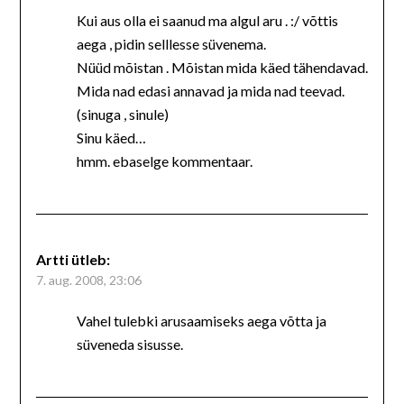
Kui aus olla ei saanud ma algul aru . :/ võttis
aega , pidin selllesse süvenema.
Nüüd mõistan . Mõistan mida käed tähendavad.
Mida nad edasi annavad ja mida nad teevad.
(sinuga , sinule)
Sinu käed…
hmm. ebaselge kommentaar.
Artti
ütleb:
7. aug. 2008, 23:06
Vahel tulebki arusaamiseks aega võtta ja
süveneda sisusse.