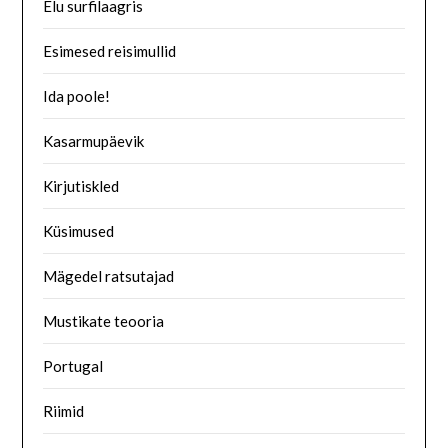
Elu surfilaagris
Esimesed reisimullid
Ida poole!
Kasarmupäevik
Kirjutiskled
Küsimused
Mägedel ratsutajad
Mustikate teooria
Portugal
Riimid