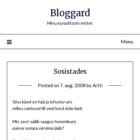
Bloggard
Minu kuraditosin mõtet
Menu
Sosistades
Posted on
7. aug. 2008
by
Artti
Sinu käed on hää ja lohutav uni,
milles närbund lill veel kord õide läeb
Mis sest säilib raagus hommikuni,
päeva sompa värvima jääb?