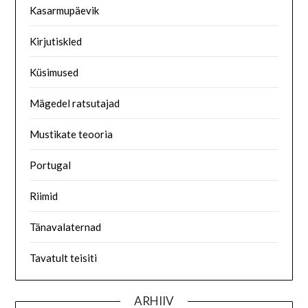
Kasarmupäevik
Kirjutiskled
Küsimused
Mägedel ratsutajad
Mustikate teooria
Portugal
Riimid
Tänavalaternad
Tavatult teisiti
ARHIIV