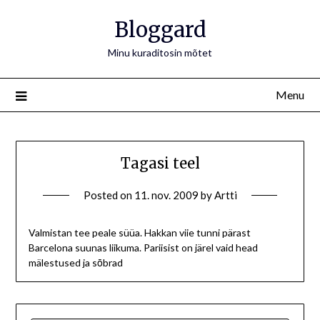
Bloggard
Minu kuraditosin mõtet
Menu
Tagasi teel
Posted on
11. nov. 2009
by
Artti
Valmistan tee peale süüa. Hakkan viie tunni pärast
Barcelona suunas liikuma. Pariisist on järel vaid head
mälestused ja sōbrad