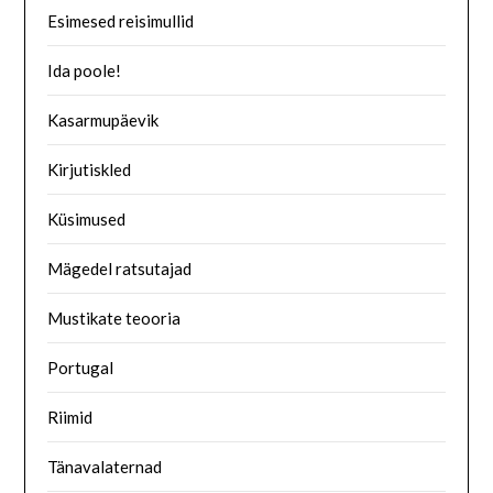
Esimesed reisimullid
Ida poole!
Kasarmupäevik
Kirjutiskled
Küsimused
Mägedel ratsutajad
Mustikate teooria
Portugal
Riimid
Tänavalaternad