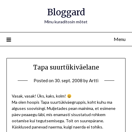
Bloggard
Minu kuraditosin mõtet
Menu
Tapa suurtükiväelane
Posted on
30. sept. 2008
by
Artti
Vasak, vasak! Üks, kaks, kolm!
Ma olen hoopis Tapa suurtükiväegruppis, koht kuhu ma
alguses soovisingi. Muljetades pean mainima, et esimene
päev peaaegu läbi, mis enamasti sisustatud rohkem
ootamise kui tegutsemisega. Toit on suurepärane.
Käsklused panevad naerma, kuigi naerda ei tohiks.