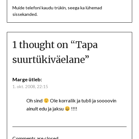
Muide telefoni kaudu trükin, seega ka lühemad
sissekanded.
1 thought on “
Tapa
suurtükiväelane
”
Marge
ütleb:
1. okt. 2008, 22:15
Oh sind
Ole korralik ja tubli ja soooovin
ainult edu ja jaksu
!!!!
Comments are closed.