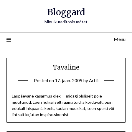
Bloggard
Minu kuraditosin mõtet
Menu
Tavaline
Posted on
17. jaan. 2009
by
Artti
Laupäevane kasarmus olek — midagi oluliselt pole
muutunud. Loen hulgaliselt raamatuid ja korduvalt, õpin
edukalt hispaania keelt, kuulan muusikat, teen sporti või
lihtsalt kirjutan inspiratsioonist