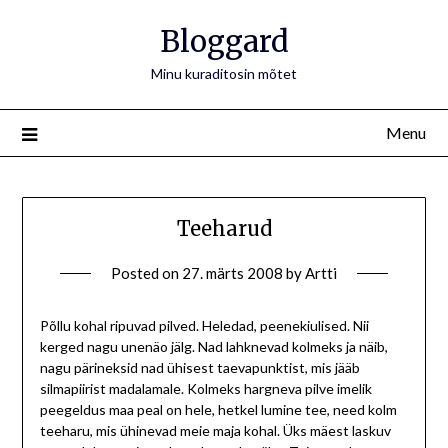
Bloggard
Minu kuraditosin mõtet
Menu
Teeharud
Posted on
27. märts 2008
by
Artti
Põllu kohal ripuvad pilved. Heledad, peenekiulised. Nii
kerged nagu unenäo jälg. Nad lahknevad kolmeks ja näib,
nagu pärineksid nad ühisest taevapunktist, mis jääb
silmapiirist madalamale. Kolmeks hargneva pilve imelik
peegeldus maa peal on hele, hetkel lumine tee, need kolm
teeharu, mis ühinevad meie maja kohal. Üks mäest laskuv