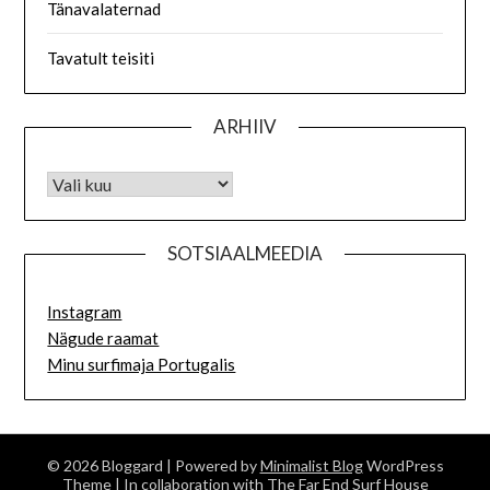
Tänavalaternad
Tavatult teisiti
ARHIIV
SOTSIAALMEEDIA
Instagram
Nägude raamat
Minu surfimaja Portugalis
© 2026 Bloggard
| Powered by
Minimalist Blog
WordPress
Theme
| In collaboration with
The Far End Surf House