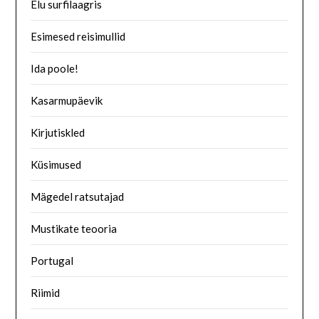
Elu surfilaagris
Esimesed reisimullid
Ida poole!
Kasarmupäevik
Kirjutiskled
Küsimused
Mägedel ratsutajad
Mustikate teooria
Portugal
Riimid