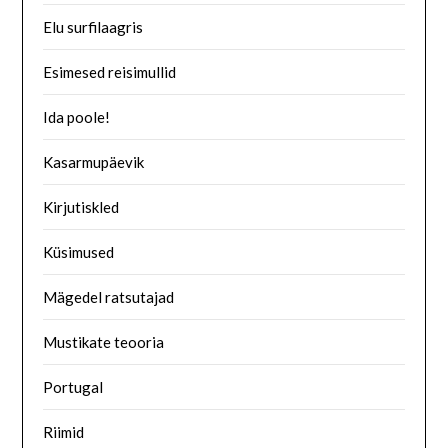
Elu surfilaagris
Esimesed reisimullid
Ida poole!
Kasarmupäevik
Kirjutiskled
Küsimused
Mägedel ratsutajad
Mustikate teooria
Portugal
Riimid