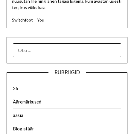
nuusutan lille ning lähen tagasi lugema, kuni avastan uuesti
tee, kus võiks käia
Switchfoot – You
RUBRIIGID
26
Ääremärkused
aasia
Blogisfäär