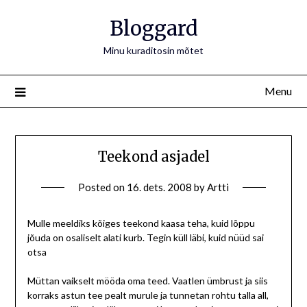
Bloggard
Minu kuraditosin mõtet
Menu
Teekond asjadel
Posted on
16. dets. 2008
by
Artti
Mulle meeldiks kõiges teekond kaasa teha, kuid lõppu
jõuda on osaliselt alati kurb. Tegin küll läbi, kuid nüüd sai
otsa
Müttan vaikselt mööda oma teed. Vaatlen ümbrust ja siis
korraks astun tee pealt murule ja tunnetan rohtu talla all,