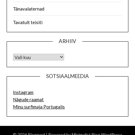
Tänavalaternad
Tavatult teisiti
ARHIIV
SOTSIAALMEEDIA
Instagram
Nägude raamat
Minu surfimaja Portugalis
© 2026 Bloggard
| Powered by
Minimalist Blog
WordPress