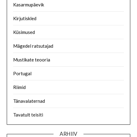
Kasarmupäevik
Kirjutiskled
Küsimused
Mägedel ratsutajad
Mustikate teooria
Portugal
Riimid
Tänavalaternad
Tavatult teisiti
ARHIIV