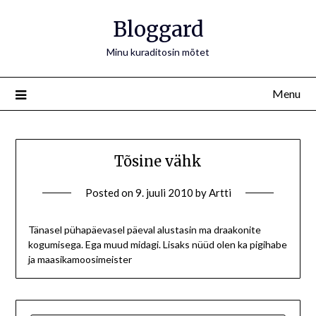
Bloggard
Minu kuraditosin mõtet
Menu
Tõsine vähk
Posted on
9. juuli 2010
by
Artti
Tänasel pühapäevasel päeval alustasin ma draakonite
kogumisega. Ega muud midagi. Lisaks nüüd olen ka pigihabe
ja maasikamoosimeister