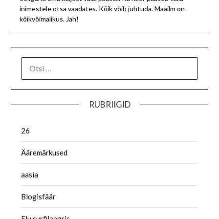
inimestele otsa vaadates. Kõik võib juhtuda. Maailm on
kõikvõimalikus. Jah!
RUBRIIGID
26
Ääremärkused
aasia
Blogisfäär
Elu surfilaagris