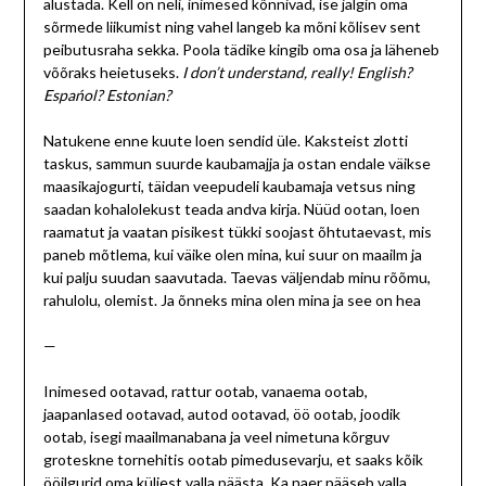
alustada. Kell on neli, inimesed kõnnivad, ise jälgin oma
sõrmede liikumist ning vahel langeb ka mõni kõlisev sent
peibutusraha sekka. Poola tädike kingib oma osa ja läheneb
võõraks heietuseks.
I don’t understand, really! English?
Espańol? Estonian?
Natukene enne kuute loen sendid üle. Kaksteist zlotti
taskus, sammun suurde kaubamajja ja ostan endale väikse
maasikajogurti, täidan veepudeli kaubamaja vetsus ning
saadan kohalolekust teada andva kirja. Nüüd ootan, loen
raamatut ja vaatan pisikest tükki soojast õhtutaevast, mis
paneb mõtlema, kui väike olen mina, kui suur on maailm ja
kui palju suudan saavutada. Taevas väljendab minu rõõmu,
rahulolu, olemist. Ja õnneks mina olen mina ja see on hea
—
Inimesed ootavad, rattur ootab, vanaema ootab,
jaapanlased ootavad, autod ootavad, öö ootab, joodik
ootab, isegi maailmanabana ja veel nimetuna kõrguv
groteskne tornehitis ootab pimedusevarju, et saaks kõik
ööilgurid oma küljest valla päästa. Ka naer pääseb valla