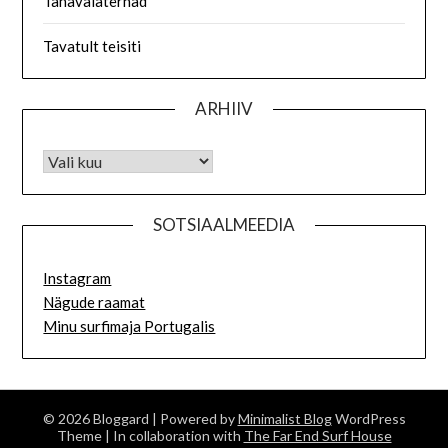
Tänavalaternad
Tavatult teisiti
ARHIIV
SOTSIAALMEEDIA
Instagram
Nägude raamat
Minu surfimaja Portugalis
© 2026 Bloggard
| Powered by
Minimalist Blog
WordPress
Theme
| In collaboration with
The Far End Surf House