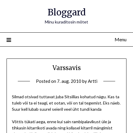
Bloggard
Minu kuraditosin mõtet
Menu
Varssavis
Posted on
7. aug. 2010
by
Artti
Silmad otsivad tuttavat juba Sitsiilias kohatud nägu. Kas ta
tuleb või ta ei teagi, et ootan, või on tal tegemist. Eks näeb.
Suur kell lubab suurel seieril veel üht tundi kanda
Võttis tükati aega, enne kui sain rambipalavikust üle ja
tihkasin kitarrikoti avada ning kollasel kitarril mängimist