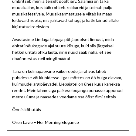
ümbritseb meri ja teiselt poolt järv. Salamisi on ta ka
muusikalinn, kus käib rohkelt rokkareid ja toimub palju
muusikafestivale. Muusikaarmastusele viitab ka maas
leiduvaid noote, mis juhtavad kuhugi, ja katki läinud sillale
kirjutatud reekviem
Avastasime Lindaga Liepaja põhjapoolset linnust, mida
ehitati nõukogude ajal suure kiiruga, kuid siis järgmisel
hetkel üritati õhku lasta, ning nüüd saab näha, et see
ebaõnnestus neil mingil määral
Täna on kolmapäevane väike reede ja rahvas läheb
pubidesse või klubidesse. Igas mõttes on öö hulga elavam,
kui muudel argipäevadel. Liepajatel on ühes kuus kaheksa
reedet. Meie lähme aga päikeseloojangu punasse uppunud
merre ujuma ja naasedes veedame osa ööst filmi seltsis
Õnnis kõhutäis
Oren Lavie – Her Morning Elegance