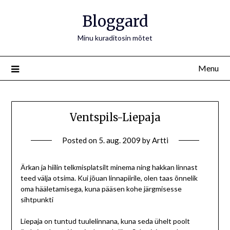
Bloggard
Minu kuraditosin mõtet
Menu
Ventspils-Liepaja
Posted on
5. aug. 2009
by
Artti
Ärkan ja hiilin telkmisplatsilt minema ning hakkan linnast
teed välja otsima. Kui jõuan linnapiirile, olen taas õnnelik
oma hääletamisega, kuna pääsen kohe järgmisesse
sihtpunkti
Liepaja on tuntud tuulelinnana, kuna seda ühelt poolt