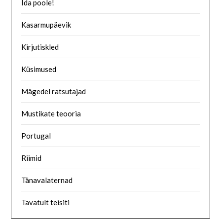
Ida poole!
Kasarmupäevik
Kirjutiskled
Küsimused
Mägedel ratsutajad
Mustikate teooria
Portugal
Riimid
Tänavalaternad
Tavatult teisiti