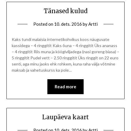
Tänased kulud
Posted on
10. dets. 2016
by
Artti
Kaks tundi malaisia internetikohvikus koos näuguvate
kassidega – 4 ringgitit Kaks õuna – 4 ringgitit Üks ananass
– 4 ringgitit Riis muna ja köögiviljadega (nasi goreng biasa) –
5 ringgitit Pudel vett – 2.50 ringgitit Üks ringgit on 22 euro
senti, aga minu jaoks ehk rohkem, kuna raha välja võtmine
maksab ja vahetuskurss ka pole…
Read more
Laupäeva kaart
Posted on
10. dets. 2016
by
Artti