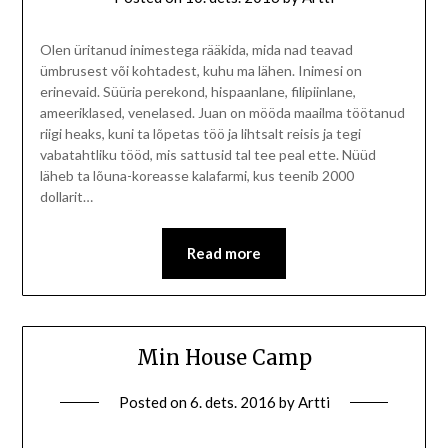
Olen üritanud inimestega rääkida, mida nad teavad
ümbrusest või kohtadest, kuhu ma lähen. Inimesi on
erinevaid. Süüria perekond, hispaanlane, filipiinlane,
ameeriklased, venelased. Juan on mööda maailma töötanud
riigi heaks, kuni ta lõpetas töö ja lihtsalt reisis ja tegi
vabatahtliku tööd, mis sattusid tal tee peal ette. Nüüd
läheb ta lõuna-koreasse kalafarmi, kus teenib 2000
dollarit…
Read more
Min House Camp
Posted on
6. dets. 2016
by
Artti