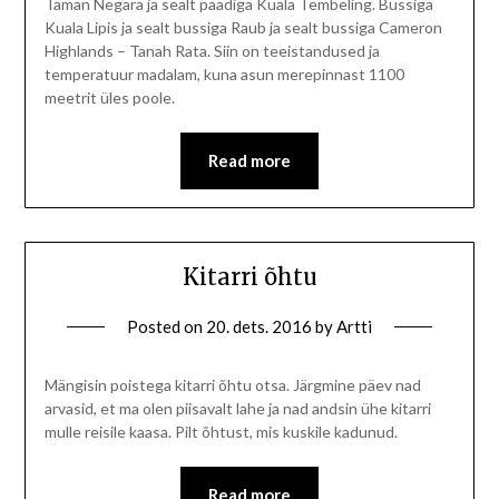
Taman Negara ja sealt paadiga Kuala Tembeling. Bussiga
Kuala Lipis ja sealt bussiga Raub ja sealt bussiga Cameron
Highlands – Tanah Rata. Siin on teeistandused ja
temperatuur madalam, kuna asun merepinnast 1100
meetrit üles poole.
Read more
Kitarri õhtu
Posted on
20. dets. 2016
by
Artti
Mängisin poistega kitarri õhtu otsa. Järgmine päev nad
arvasid, et ma olen piisavalt lahe ja nad andsin ühe kitarri
mulle reisile kaasa. Pilt õhtust, mis kuskile kadunud.
Read more