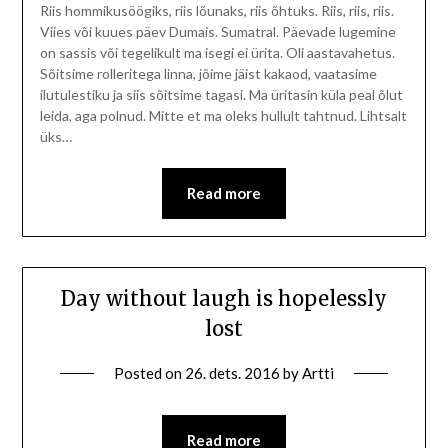
Riis hommikusöögiks, riis lõunaks, riis õhtuks. Riis, riis, riis.
Viies või kuues päev Dumais. Sumatral. Päevade lugemine
on sassis või tegelikult ma isegi ei ürita. Oli aastavahetus.
Sõitsime rolleritega linna, jõime jäist kakaod, vaatasime
ilutulestiku ja siis sõitsime tagasi. Ma üritasin küla peal õlut
leida, aga polnud. Mitte et ma oleks hullult tahtnud. Lihtsalt
üks…
Read more
Day without laugh is hopelessly
lost
Posted on
26. dets. 2016
by
Artti
Read more