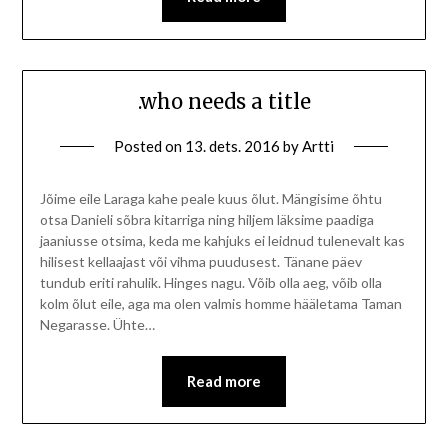
.who needs a title
Posted on
13. dets. 2016
by
Artti
Jõime eile Laraga kahe peale kuus õlut. Mängisime õhtu
otsa Danieli sõbra kitarriga ning hiljem läksime paadiga
jaaniusse otsima, keda me kahjuks ei leidnud tulenevalt kas
hilisest kellaajast või vihma puudusest. Tänane päev
tundub eriti rahulik. Hinges nagu. Võib olla aeg, võib olla
kolm õlut eile, aga ma olen valmis homme hääletama Taman
Negarasse. Ühte…
Read more