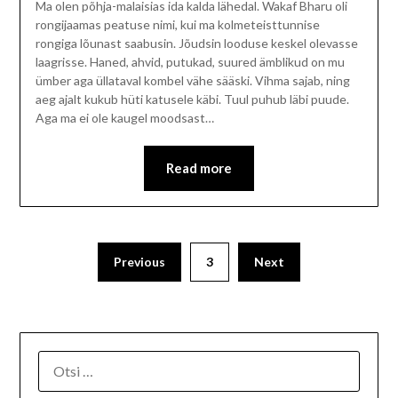
Ma olen põhja-malaisias ida kalda lähedal. Wakaf Bharu oli
rongijaamas peatuse nimi, kui ma kolmeteisttunnise
rongiga lõunast saabusin. Jõudsin looduse keskel olevasse
laagrisse. Haned, ahvid, putukad, suured ämblikud on mu
ümber aga üllataval kombel vähe sääski. Vihma sajab, ning
aeg ajalt kukub hüti katusele käbi. Tuul puhub läbi puude.
Aga ma ei ole kaugel moodsast…
Read more
Previous
3
Next