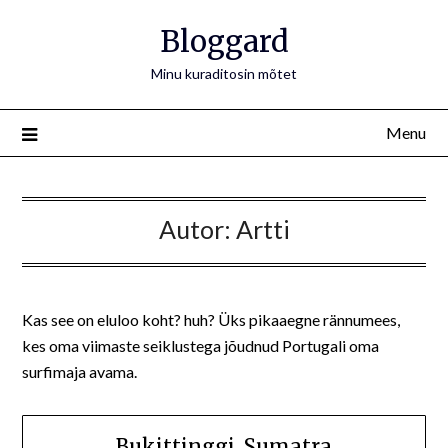
Bloggard
Minu kuraditosin mõtet
Menu
Autor:
Artti
Kas see on eluloo koht? huh? Üks pikaaegne rännumees,
kes oma viimaste seiklustega jõudnud Portugali oma
surfimaja avama.
Bukittinggi, Sumatra