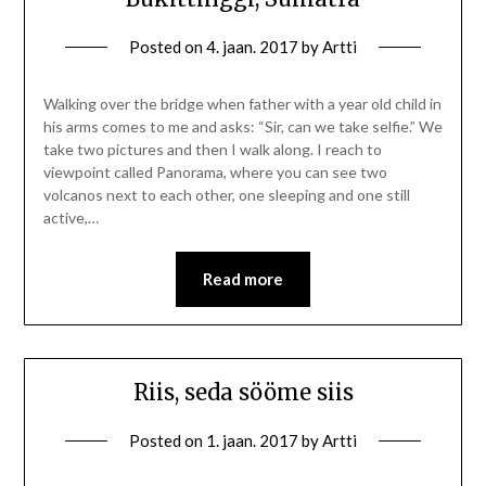
Posted on
4. jaan. 2017
by
Artti
Walking over the bridge when father with a year old child in
his arms comes to me and asks: “Sir, can we take selfie.” We
take two pictures and then I walk along. I reach to
viewpoint called Panorama, where you can see two
volcanos next to each other, one sleeping and one still
active,…
Read more
Riis, seda sööme siis
Posted on
1. jaan. 2017
by
Artti