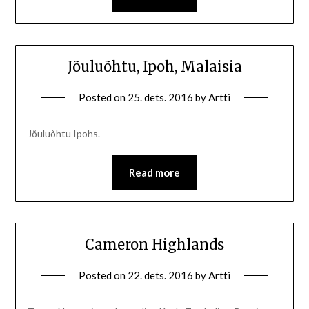
Jõuluõhtu, Ipoh, Malaisia
Posted on
25. dets. 2016
by
Artti
Jõuluõhtu Ipohs.
Read more
Cameron Highlands
Posted on
22. dets. 2016
by
Artti