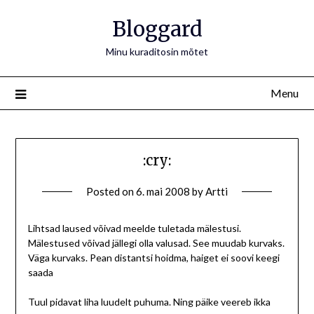
Bloggard
Minu kuraditosin mõtet
Menu
:cry:
Posted on
6. mai 2008
by
Artti
Lihtsad laused võivad meelde tuletada mälestusi.
Mälestused võivad jällegi olla valusad. See muudab kurvaks.
Väga kurvaks. Pean distantsi hoidma, haiget ei soovi keegi
saada
Tuul pidavat liha luudelt puhuma. Ning päike veereb ikka